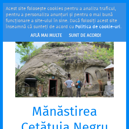
Acest site folosește cookies pentru a analiza traficul,
MENU
pentru a personaliza anunțuri și pentru o mai bună
funcționare a site-ului în sine. Dacă folosiți acest site
înseamnă că sunteți de acord cu
Politica de cookie-uri
.
AFLĂ MAI MULTE
SUNT DE ACORD!
Mănăstirea
Cetățuia Negru