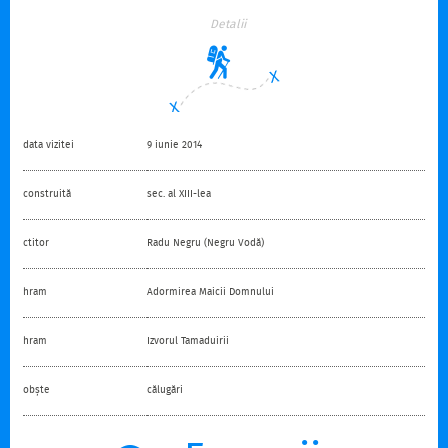
Detalii
data vizitei
9 iunie 2014
construită
sec. al XIII-lea
ctitor
Radu Negru (Negru Vodă)
hram
Adormirea Maicii Domnului
hram
Izvorul Tamaduirii
obște
călugări