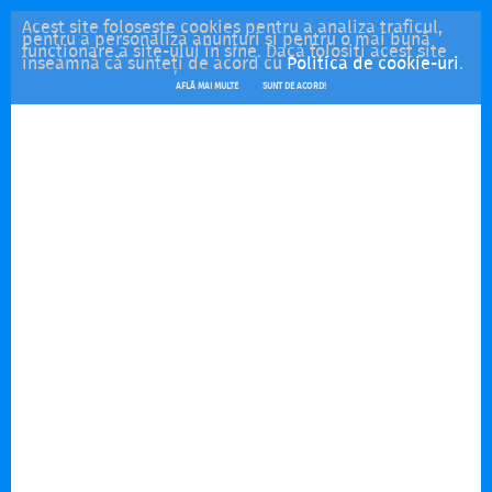
Acest site folosește cookies pentru a analiza traficul,
pentru a personaliza anunțuri și pentru o mai bună
funcționare a site-ului în sine. Dacă folosiți acest site
înseamnă că sunteți de acord cu
Politica de cookie-uri
.
AFLĂ MAI MULTE
SUNT DE ACORD!