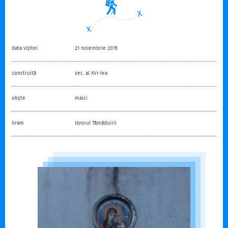
data vizitei
21 noiembrie 2015
construită
sec. al XVI-lea
obște
maici
hram
Izvorul Tămăduirii