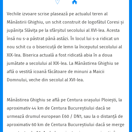
Vechile izvoare scrise plasează pe actualul teren al
Mănăstirii Ghighiu, un schit construit de logofătul Coresi și
jupânița Slăvița pe la sfârșitul secolului al XVI-lea. Acesta
însă nu s-a păstrat până astăzi. În locul lui s-a ridicat un
nou schit cu o bisericuță de lemn la începutul secolului al
XIX-lea. Biserica actuală a fost ridicată abia în a doua
jumătate a secolului al XIX-lea. La Mănăstirea Ghighiu se
află o vestită icoană făcătoare de minuni a Maicii
Domnului, veche din secolul al XVI-lea.
Mănăstirea Ghighiu se află pe Centura orașului Ploiești, la
aproximativ 44 km de Centura Bucureștiului dacă se
urmează drumul european E60 / DN1, sau la o distanță de
aproximativ 60 km de Centura Bucureștiului dacă se merge