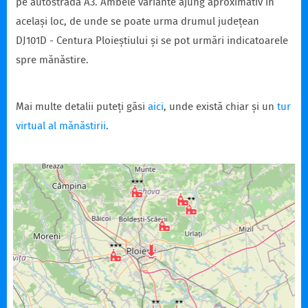
pe autostrada A3. Ambele variante ajung aproximativ în
același loc, de unde se poate urma drumul județean
DJ101D - Centura Ploieștiului și se pot urmări indicatoarele
spre mănăstire.
Mai multe detalii puteți găsi
aici
, unde există chiar și un
tur
virtual al mănăstirii
.