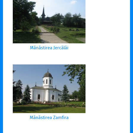
Mănăstirea Jercălăi
Mănăstirea Zamfira