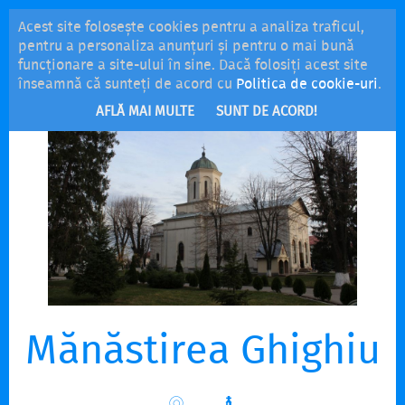
Acest site folosește cookies pentru a analiza traficul,
MENU
pentru a personaliza anunțuri și pentru o mai bună
funcționare a site-ului în sine. Dacă folosiți acest site
înseamnă că sunteți de acord cu
Politica de cookie-uri
.
AFLĂ MAI MULTE
SUNT DE ACORD!
Mănăstirea Ghighiu