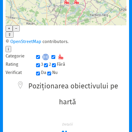
+
−
⇧
©
OpenStreetMap
contributors.
i
Categorie
Rating
3
2
Fără
Verificat
Da
Nu
Poziționarea obiectivului pe
hartă
Detalii