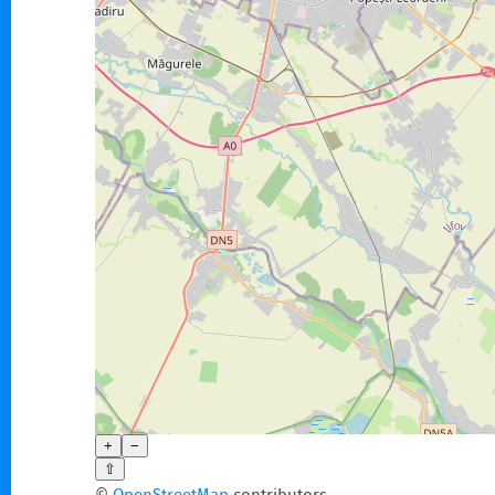
+
−
⇧