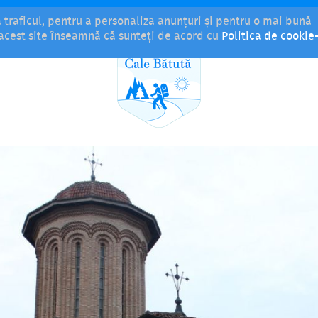
a traficul, pentru a personaliza anunțuri și pentru o mai bună
i acest site înseamnă că sunteți de acord cu
Politica de cookie-