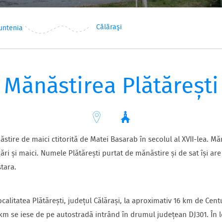
Călăraşi
untenia
Mănăstirea Plătărești
stire de maici ctitorită de Matei Basarab în secolul al XVII-lea. M
ri și maici. Numele Plătărești purtat de mănăstire și de sat își are 
tara.
localitatea Plătărești, județul Călărași, la aproximativ 16 km de Ce
m se iese de pe autostradă intrând în drumul județean DJ301. În loc