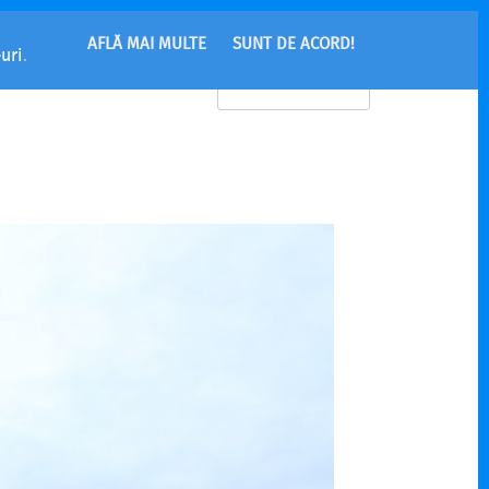
AFLĂ MAI MULTE
SUNT DE ACORD!
uri
.
MENU