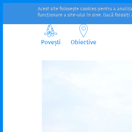
Acest site folosește cookies pentru a analiz
funcționare a site-ului în sine. Dacă folosiț
Povești
Obiective