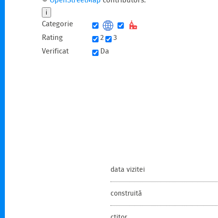
©
OpenStreetMap
contributors.
i
Categorie
Rating
2
3
Verificat
Da
data vizitei
construită
ctitor