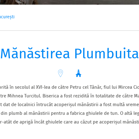
curești
Mănăstirea Plumbuita
rită în secolul al XVI-lea de către Petru cel Tânăr, fiul lui Mircea 
ătre Mihnea Turcitul. Biserica a fost rezidită în totalitate de către M
t dat de localnici întrucât acoperișul mănăstirii a fost multă vre
din plumb al mănăstirii pentru a fabrica ghiulele de tun. O altă le
tr-atât de aprigă încât ghiulele care au căzut pe acoperișul mănăstir