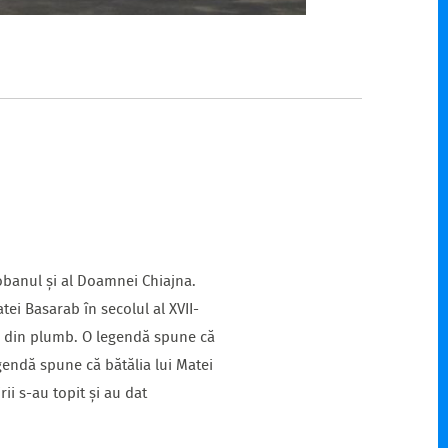
Ciobanul și al Doamnei Chiajna.
atei Basarab în secolul al XVII-
me din plumb. O legendă spune că
gendă spune că bătălia lui Matei
ii s-au topit și au dat