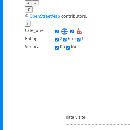
+
−
⇧
©
OpenStreetMap
contributors.
i
Categorie
Rating
2
Fără
1
Verificat
Da
Nu
data vizitei