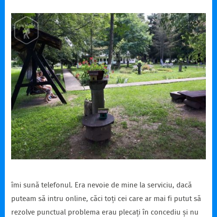
îmi sună telefonul. Era nevoie de mine la serviciu, dacă
puteam să intru online, căci toți cei care ar mai fi putut să
rezolve punctual problema erau plecați în concediu și nu