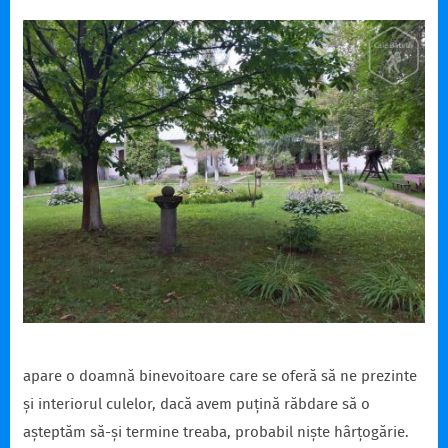
apare o doamnă binevoitoare care se oferă să ne prezinte
și interiorul culelor, dacă avem puțină răbdare să o
așteptăm să-și termine treaba, probabil niște hârțogărie.