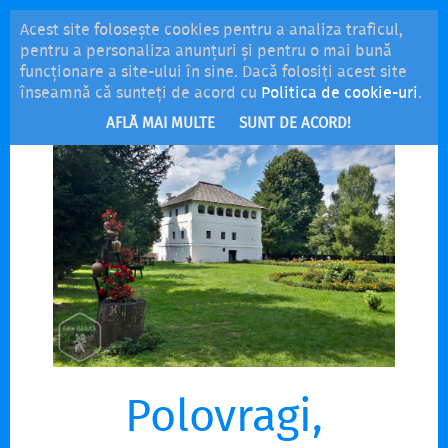
Acest site folosește cookies pentru a analiza traficul,
MENU
pentru a personaliza anunțuri și pentru o mai bună
funcționare a site-ului în sine. Dacă folosiți acest site
înseamnă că sunteți de acord cu
Politica de cookie-uri
.
AFLĂ MAI MULTE
SUNT DE ACORD!
Polovragi,