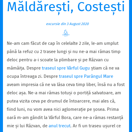
Măldărești, Costești
excursie din 3 August 2020
Ne-am cam făcut de cap în celelalte 2 zile, le-am umplut
până la refuz cu 2 trasee lungi și nu ne-a mai rămas timp
deloc pentru a-i scoate la plimbare și pe Răzvan cu
mămăița. Despre
traseul spre Vârful Gugu
știam că ne va
ocupa întreaga zi. Despre
traseul spre Parângul Mare
aveam impresia că ne va lăsa ceva timp liber, însă nu a fost
deloc așa. Ne-a mai rămas totuși o portiță salvatoare, am
putea vizita ceva pe drumul de întoarcere, mai ales că,
fiind luni, nu vom avea nici aglomerație pe șosea. Prima
oară m-am gândit la Vârful Bora, care ne-a rămas restanță
mie și lui Răzvan, de
anul trecut
. Ar fi un traseu ușurel ce