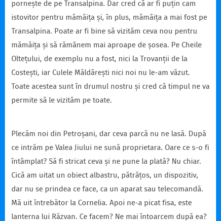
pornește de pe Transalpina. Dar cred că ar fi puțin cam
istovitor pentru mămăița și, în plus, mămăița a mai fost pe
Transalpina. Poate ar fi bine să vizităm ceva nou pentru
mămăița și să rămânem mai aproape de șosea. Pe Cheile
Oltețului, de exemplu nu a fost, nici la Trovanții de la
Costești, iar Culele Măldărești nici noi nu le-am văzut.
Toate acestea sunt în drumul nostru și cred că timpul ne va
permite să le vizităm pe toate.
Plecăm noi din Petroșani, dar ceva parcă nu ne lasă. După
ce intrăm pe Valea Jiului ne sună proprietara. Oare ce s-o fi
întâmplat? Să fi stricat ceva și ne pune la plată? Nu chiar.
Cică am uitat un obiect albastru, pătrățos, un dispozitiv,
dar nu se prindea ce face, ca un aparat sau telecomandă.
Mă uit întrebător la Cornelia. Apoi ne-a picat fisa, este
lanterna lui Răzvan. Ce facem? Ne mai întoarcem după ea?