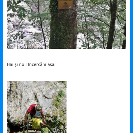
Hai și noi! Încercăm așa!