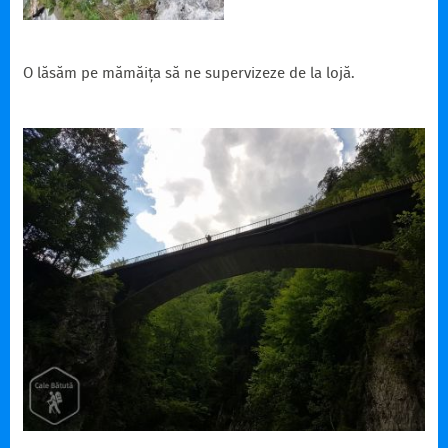
O lăsăm pe mămăița să ne supervizeze de la lojă.