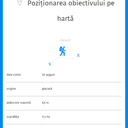
Poziționarea obiectivului pe
hartă
Detalii
data vizitei
30 august
origine
glaciară
adâncime maximă
6,5 m
suprafața
0,4 ha