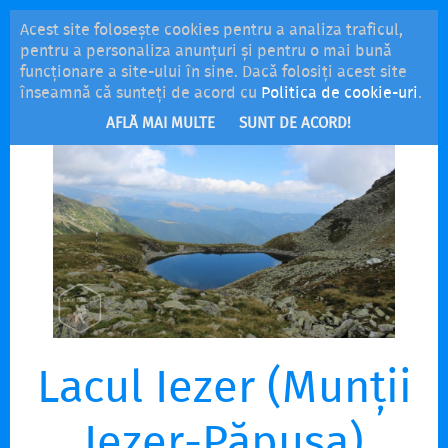
Acest site folosește cookies pentru a analiza traficul,
MENU
pentru a personaliza anunțuri și pentru o mai bună
funcționare a site-ului în sine. Dacă folosiți acest site
înseamnă că sunteți de acord cu
Politica de cookie-uri
.
AFLĂ MAI MULTE
SUNT DE ACORD!
Lacul Iezer (Munții
Iezer-Păpușa)