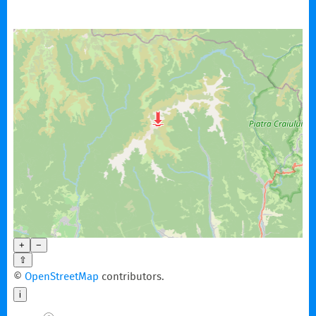
+
−
⇧
©
OpenStreetMap
contributors.
i