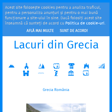
Acest site folosește cookies pentru a analiza traficul,
MENU
pentru a personaliza anunțuri și pentru o mai bună
funcționare a site-ului în sine. Dacă folosiți acest site
înseamnă că sunteți de acord cu
Politica de cookie-uri
.
AFLĂ MAI MULTE
SUNT DE ACORD!
Lacuri din Grecia
Grecia
România