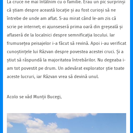
La cruce ne mai întâlnim cu o familie. Erau un pic surprinși
că știam despre această locație și au fost curioși să ne
întrebe de unde am aflat. S-au mirat când le-am zis că
scrie pe internet; ei ajunseseră prima oară din greșeală și
aflaseră de la localnici despre semnificația locului. Iar
frumusețea peisajelor i-a făcut să revină. Apoi i-au verificat
cunoștințele lui Răzvan despre povestea acestei cruci. Și a
știut să răspundă la majoritatea întrebărilor. Nu degeaba i-
am tot povestit pe drum. Un adevărat explorator știe toate
aceste lucruri, iar Răzvan vrea să devină unul.
Acolo se văd Munții Bucegi,