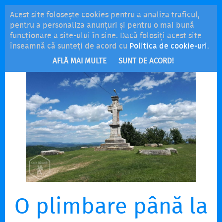
Acest site folosește cookies pentru a analiza traficul,
MENU
pentru a personaliza anunțuri și pentru o mai bună
funcționare a site-ului în sine. Dacă folosiți acest site
înseamnă că sunteți de acord cu
Politica de cookie-uri
.
AFLĂ MAI MULTE
SUNT DE ACORD!
O plimbare până la