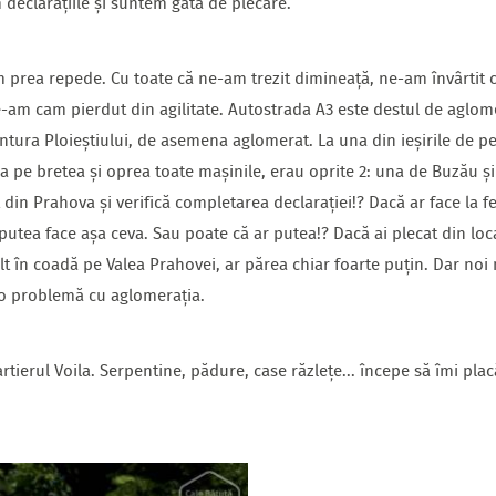
 declarațiile și suntem gata de plecare.
prea repede. Cu toate că ne-am trezit dimineață, ne-am învârtit c
-am cam pierdut din agilitate. Autostrada A3 este destul de aglome
tura Ploieștiului, de asemena aglomerat. La una din ieșirile de pe 
rea pe bretea și oprea toate mașinile, erau oprite 2: una de Buzău ș
din Prahova și verifică completarea declarației!? Dacă ar face la fe
putea face așa ceva. Sau poate că ar putea!? Dacă ai plecat din loca
ult în coadă pe Valea Prahovei, ar părea chiar foarte puțin. Dar n
eo problemă cu aglomerația.
tierul Voila. Serpentine, pădure, case răzlețe... începe să îmi placă.