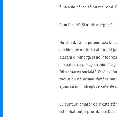
Ziua asta părea să nu mai vină. 
Cum facem? Și unde mergem?
Nu știu dacă ne putem caza la pen
am idee pe unde. La altitudini jo
plecăm dimineața și ne întoarcem
în spate), cu peisaje frumoase și
"distanțarea socială". O să evit
zilei și nu ne-ar mai rămâne sufi
ajuns să îmi îndrept cercetările 
Eu sunt un amator de creste stân
schimbat puțin prioritățile. Dac