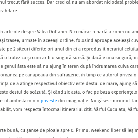
i anul trecut fără succes. Dar cred că nu am abordat niciodată prob
 răbdare.
în articole despre Valea Doftanei. Nici măcar o hartă a zonei nu am g
și trasee, urmate în aceeași ordine, folosind aproape aceleași cuv
pe 2 siteuri diferite ori unul din ei a reprodus itinerariul celuil
să o tratez ca și cum ar fi o singură sursă. Și dacă e una singură, nu
e genul ăsta este să nu ajung în teren după îndrumarea cuiva care 
t originea pe canapeaua din sufragerie, în timp ce autorul privea o h
ința de a atinge respectivul obiectiv este destul de mare, ajung să 
este destul de scăzută. Și când zic asta, o fac pe baza experiențel
ite-ul amfostacolo o
poveste
din imaginație. Nu găsesc niciunul. Iar
ilit, vom respecta întocmai itinerariul citit. Vârful Cucuiatu, Vârf
te bună, cu șanse de ploaie spre 0. Primul weekend liber să ieșim