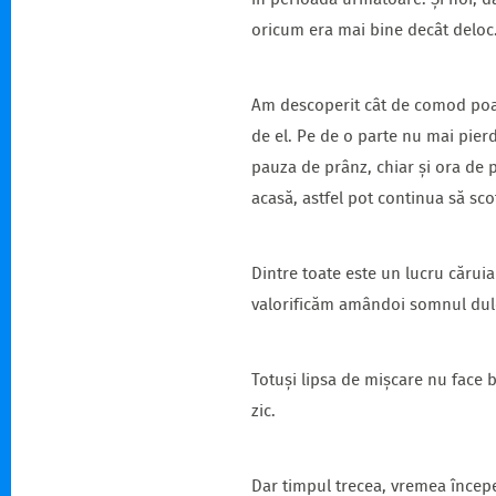
în perioada următoare. Și noi, d
oricum era mai bine decât deloc
Am descoperit cât de comod poate
de el. Pe de o parte nu mai pierd
pauza de prânz, chiar și ora de
acasă, astfel pot continua să sco
Dintre toate este un lucru cărui
valorificăm amândoi somnul dulc
Totuși lipsa de mișcare nu face 
zic.
Dar timpul trecea, vremea încep