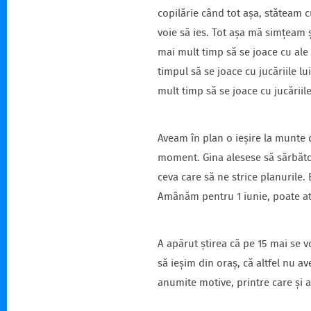
copilărie când tot așa, stăteam 
voie să ies. Tot așa mă simțeam 
mai mult timp să se joace cu ale 
timpul să se joace cu jucăriile lu
mult timp să se joace cu jucăriile
Aveam în plan o ieșire la munte d
moment. Gina alesese să sărbător
ceva care să ne strice planurile. 
Amânăm pentru 1 iunie, poate a
A apărut știrea că pe 15 mai se 
să ieșim din oraș, că altfel nu 
anumite motive, printre care și a