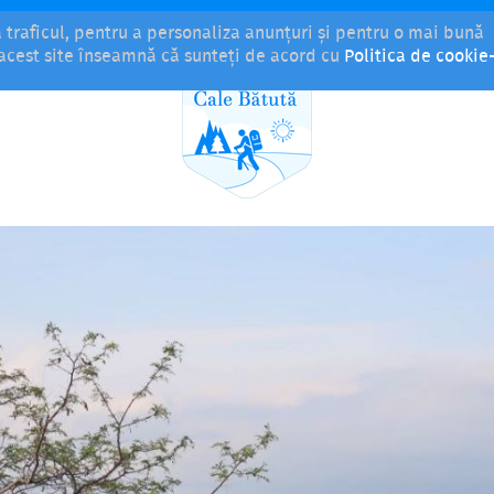
a traficul, pentru a personaliza anunțuri și pentru o mai bună
i acest site înseamnă că sunteți de acord cu
Politica de cookie-