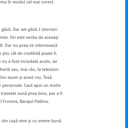
lema în modul cel mai corect.
ăsit. Dar am găsit 2 istorisiri
inte. Ori este vorba de aceeași
alt. Dar nu prea ne interesează
 știu cât de credibilă poate fi.
nu a fost niciodată acolo, iar
artă sau, mai rău, la televizor.
îmi asum și acest risc. Însă
or personale. Caut apoi un motiv
 traseele sună prea bine, par a fi
ul Frumos, Barajul Paltinu.
 din casă vine și cu vreme bună.