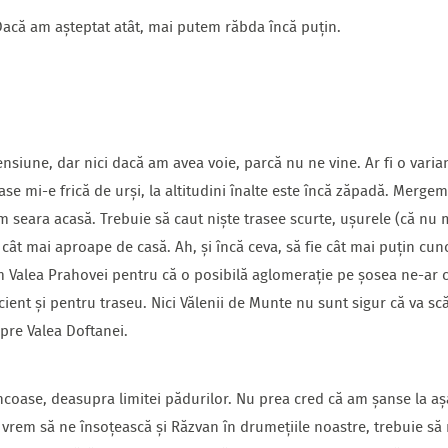
Dacă am așteptat atât, mai putem răbda încă puțin.
siune, dar nici dacă am avea voie, parcă nu ne vine. Ar fi o varia
ase mi-e frică de urși, la altitudini înalte este încă zăpadă. Mergem
 seara acasă. Trebuie să caut niște trasee scurte, ușurele (că nu 
 cât mai aproape de casă. Ah, și încă ceva, să fie cât mai puțin cu
ăm Valea Prahovei pentru că o posibilă aglomerație pe șosea ne-ar
cient și pentru traseu. Nici Vălenii de Munte nu sunt sigur că va s
spre Valea Doftanei.
coase, deasupra limitei pădurilor. Nu prea cred că am șanse la aș
ă vrem să ne însoțească și Răzvan în drumețiile noastre, trebuie 