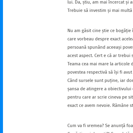
lui. Da, știu, am mai încercat ș
Trebuie să investim și mai multă
Nu am găsit cine știe ce bogăție 
care vorbeau despre exact acelea
persoană spunând aceeași poveste 
acest aspect. Cert e că ar trebui 
Teama cea mai mare la articole d
povestea respectivă să își fi avu
Când sursele sunt puține, iar dor
șansa de atingere a obiectivului 
pentru care ar scrie cineva pe s
exact ce avem nevoie. Rămâne stab
Cum va fi vremea? Se anunță foar