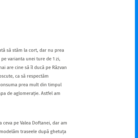
ntă să stăm la cort, dar nu prea
 pe varianta unei ture de 1 zi,
mai are cine să îl ducă pe Răzvan
noscute, ca să respectăm
 consuma prea mult din timpul
căpa de aglomerație. Astfel am
a ceva pe Valea Doftanei, dar am
să modelăm traseele după ghetuța