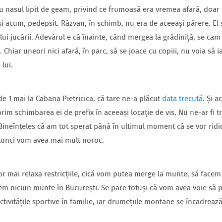
cu nasul lipit de geam, privind ce frumoasă era vremea afară, doar
și acum, pedepsit. Răzvan, în schimb, nu era de aceeași părere. E
lui jucării. Adevărul e că înainte, când mergea la grădiniță, se cam
i. Chiar uneori nici afară, în parc, să se joace cu copiii, nu voia să
 lui.
e 1 mai la Cabana Pietricica, că tare ne-a plăcut
data trecută
. Și 
im schimbarea ei de prefix în aceeași locație de vis. Nu ne-ar fi t
Bineînțeles că am tot sperat până în ultimul moment că se vor ridica 
tunci vom avea mai mult noroc.
vor mai relaxa restricțiile, cică vom putea merge la munte, să face
avem niciun munte în București. Se pare totuși că vom avea voie să 
ctivitățile sportive în familie, iar drumețiile montane se încadrează