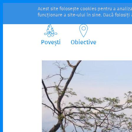
Acest site folosește cookies pentru a analiz
funcționare a site-ului în sine. Dacă folosiț
Povești
Obiective