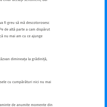
a chiar același sentiment, dar
 va fi greu să mă descotorosesc
 Pe de altă parte a cam dispărut
 că nu mai am cu ce ajunge
Răzvan dimineața la grădiniță,
asele cu cumpărături nici nu mai
am aminte de anumite momente din