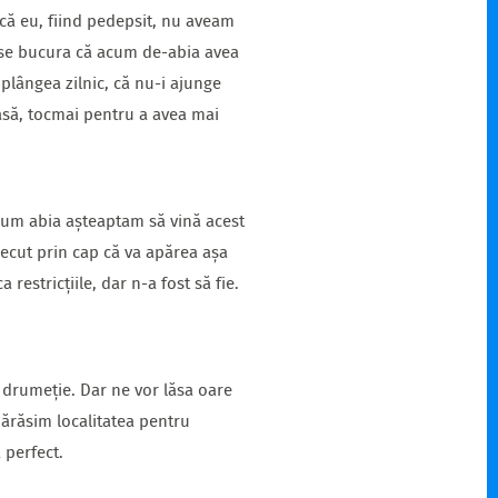
 că eu, fiind pedepsit, nu aveam
l se bucura că acum de-abia avea
 plângea zilnic, că nu-i ajunge
 iasă, tocmai pentru a avea mai
acum abia așteaptam să vină acest
recut prin cap că va apărea așa
restricțiile, dar n-a fost să fie.
m drumeție. Dar ne vor lăsa oare
părăsim localitatea pentru
 perfect.