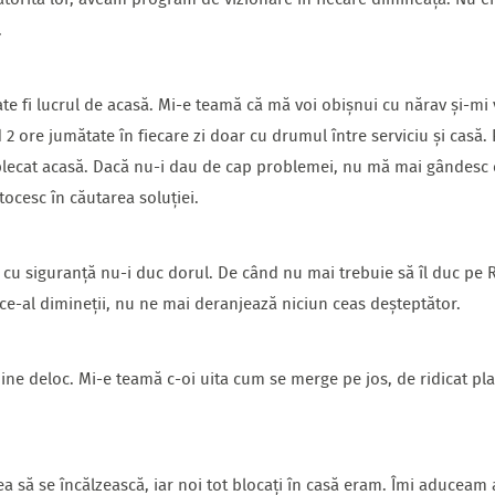
atorită lor, aveam program de vizionare în fiecare dimineață. Nu er
.
 fi lucrul de acasă. Mi-e teamă că mă voi obișnui cu nărav și-mi
 2 ore jumătate în fiecare zi doar cu drumul între serviciu și casă.
 plecat acasă. Dacă nu-i dau de cap problemei, nu mă mai gândesc
tocesc în căutarea soluției.
a cu siguranță nu-i duc dorul. De când nu mai trebuie să îl duc pe 
e-al dimineții, nu ne mai deranjează niciun ceas deșteptător.
bine deloc. Mi-e teamă c-oi uita cum se merge pe jos, de ridicat pl
ea să se încălzească, iar noi tot blocați în casă eram. Îmi aduce