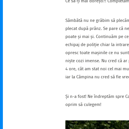
Ce să-ți mai dorești?! Completăm
Sâmbătă nu ne grăbim să plecăm 
plecat după prânz. Se pare că ne
poate și mai și. Continuăm pe cen
echipaj de poliție chiar la intra
opresc toate mașinile ce nu sunt 
niște cozi imense. Nu cred că ar 
4 ore, cât am stat noi cel mai m
iar la Câmpina nu cred să fie vr
Și n-a fost! Ne îndreptăm spre Car
oprim să culegem!