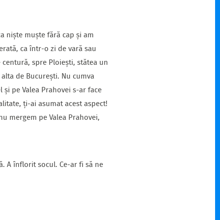
a niște muște fără cap și am
rată, ca într-o zi de vară sau
centură, spre Ploiești, stătea un
i alta de București. Nu cumva
l și pe Valea Prahovei s-ar face
litate, ți-ai asumat acest aspect!
oi nu mergem pe Valea Prahovei,
 A înflorit socul. Ce-ar fi să ne