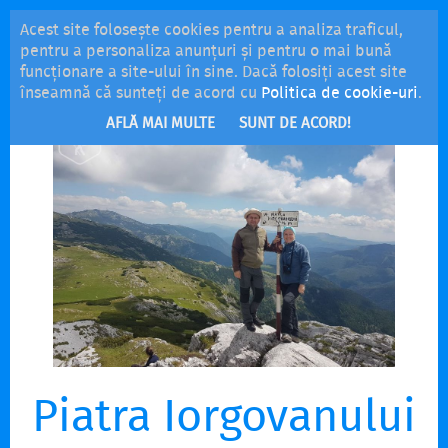
Acest site folosește cookies pentru a analiza traficul,
MENU
pentru a personaliza anunțuri și pentru o mai bună
funcționare a site-ului în sine. Dacă folosiți acest site
înseamnă că sunteți de acord cu
Politica de cookie-uri
.
AFLĂ MAI MULTE
SUNT DE ACORD!
Piatra Iorgovanului