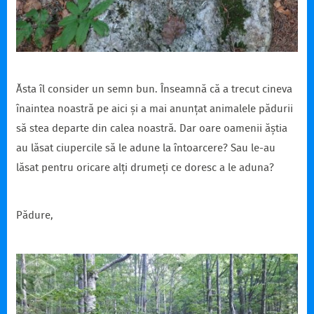
Ăsta îl consider un semn bun. Înseamnă că a trecut cineva
înaintea noastră pe aici și a mai anunțat animalele pădurii
să stea departe din calea noastră. Dar oare oamenii ăștia
au lăsat ciupercile să le adune la întoarcere? Sau le-au
lăsat pentru oricare alți drumeți ce doresc a le aduna?
Pădure,