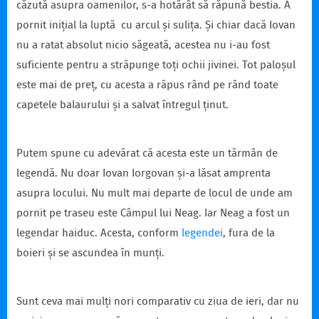
căzută asupra oamenilor, s-a hotărât să răpună bestia. A
pornit inițial la luptă cu arcul și sulița. Și chiar dacă Iovan
nu a ratat absolut nicio săgeată, acestea nu i-au fost
suficiente pentru a străpunge toți ochii jivinei. Tot paloșul
este mai de preț, cu acesta a răpus rând pe rând toate
capetele balaurului și a salvat întregul ținut.
Putem spune cu adevărat că acesta este un tărmân de
legendă. Nu doar Iovan Iorgovan și-a lăsat amprenta
asupra locului. Nu mult mai departe de locul de unde am
pornit pe traseu este Câmpul lui Neag. Iar Neag a fost un
legendar haiduc. Acesta, conform
legendei
, fura de la
boieri și se ascundea în munți.
Sunt ceva mai mulți nori comparativ cu ziua de ieri, dar nu