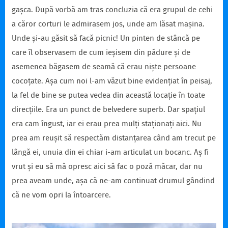
gașca. După vorbă am tras concluzia că era grupul de cehi
a căror corturi le admirasem jos, unde am lăsat mașina.
Unde și-au găsit să facă picnic! Un pinten de stâncă pe
care îl observasem de cum ieșisem din pădure și de
asemenea băgasem de seamă că erau niște persoane
cocoțate. Așa cum noi l-am văzut bine evidențiat în peisaj,
la fel de bine se putea vedea din această locație în toate
direcțiile. Era un punct de belvedere superb. Dar spațiul
era cam îngust, iar ei erau prea mulți staționați aici. Nu
prea am reușit să respectăm distanțarea când am trecut pe
lângă ei, unuia din ei chiar i-am articulat un bocanc. Aș fi
vrut și eu să mă opresc aici să fac o poză măcar, dar nu
prea aveam unde, așa că ne-am continuat drumul gândind
că ne vom opri la întoarcere.