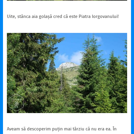
Uite, stânca aia golașă cred că este Piatra Iorgovanului!
Aveam să descoperim puțin mai târziu că nu era ea. În