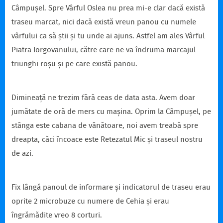
Câmpușel. Spre Vârful Oslea nu prea mi-e clar dacă există
traseu marcat, nici dacă există vreun panou cu numele
vârfului ca să știi și tu unde ai ajuns. Astfel am ales Vârful
Piatra Iorgovanului, către care ne va îndruma marcajul
triunghi roșu și pe care există panou.
Dimineață ne trezim fără ceas de data asta. Avem doar
jumătate de oră de mers cu mașina. Oprim la Câmpușel, pe
stânga este cabana de vânătoare, noi avem treabă spre
dreapta, căci încoace este Retezatul Mic și traseul nostru
de azi.
Fix lângă panoul de informare și indicatorul de traseu erau
oprite 2 microbuze cu numere de Cehia și erau
îngrămădite vreo 8 corturi.