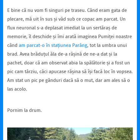
E bine că nu vom fi singuri pe traseu. Când eram gata de
plecare, mă uit în sus și văd sub ce copac am parcat. Un
flux neuronal s-a deplasat imediat la un sertăraș de
memorie, îl deschide și îmi arată imaginea Pumiței noastre
când
am parcat-o în stațiunea Parâng
, tot la umbra unui
brad. Avea brăduțul ăla de-a rășină de ne-a dat și la
pachet, doar că am observat abia la spălătorie și a fost un
pic cam târziu, căci apucase rășina să își facă loc în vopsea.
Am stat un pic pe gânduri dacă să o mut, dar am ales să o
las acolo.
Pornim la drum.