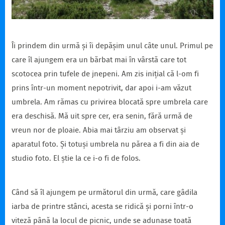
Îi prindem din urmă și îi depășim unul câte unul. Primul pe
care îl ajungem era un bărbat mai în vârstă care tot
scotocea prin tufele de jnepeni. Am zis inițial că l-om fi
prins într-un moment nepotrivit, dar apoi i-am văzut
umbrela. Am rămas cu privirea blocată spre umbrela care
era deschisă. Mă uit spre cer, era senin, fără urmă de
vreun nor de ploaie. Abia mai târziu am observat și
aparatul foto. Și totuși umbrela nu părea a fi din aia de
studio foto. El știe la ce i-o fi de folos.
Când să îl ajungem pe următorul din urmă, care gâdila
iarba de printre stânci, acesta se ridică și porni într-o
viteză până la locul de picnic, unde se adunase toată