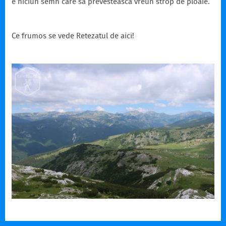
e niciun semn care să prevesteasca vreun strop de ploaie.
Ce frumos se vede Retezatul de aici!