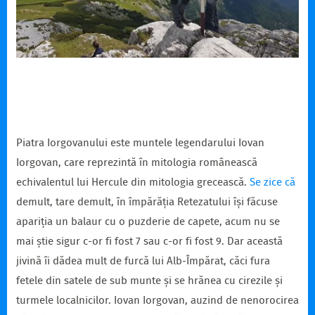
Piatra Iorgovanului este muntele legendarului Iovan
Iorgovan, care reprezintă în mitologia românească
echivalentul lui Hercule din mitologia grecească.
Se zice că
demult, tare demult, în împărăția Retezatului își făcuse
apariția un balaur cu o puzderie de capete, acum nu se
mai știe sigur c-or fi fost 7 sau c-or fi fost 9. Dar această
jivină îi dădea mult de furcă lui Alb-Împărat, căci fura
fetele din satele de sub munte și se hrănea cu cirezile și
turmele localnicilor. Iovan Iorgovan, auzind de nenorocirea