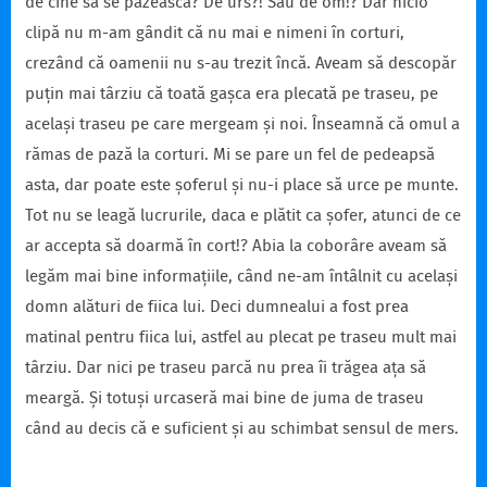
de cine să se păzească? De urs?! Sau de om!? Dar nicio
clipă nu m-am gândit că nu mai e nimeni în corturi,
crezând că oamenii nu s-au trezit încă. Aveam să descopăr
puțin mai târziu că toată gașca era plecată pe traseu, pe
același traseu pe care mergeam și noi. Înseamnă că omul a
rămas de pază la corturi. Mi se pare un fel de pedeapsă
asta, dar poate este șoferul și nu-i place să urce pe munte.
Tot nu se leagă lucrurile, daca e plătit ca șofer, atunci de ce
ar accepta să doarmă în cort!? Abia la coborâre aveam să
legăm mai bine informațiile, când ne-am întâlnit cu același
domn alături de fiica lui. Deci dumnealui a fost prea
matinal pentru fiica lui, astfel au plecat pe traseu mult mai
târziu. Dar nici pe traseu parcă nu prea îi trăgea ața să
meargă. Și totuși urcaseră mai bine de juma de traseu
când au decis că e suficient și au schimbat sensul de mers.