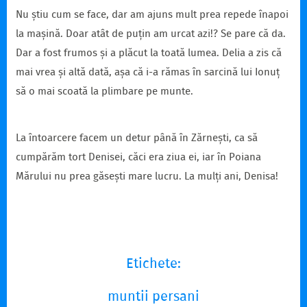
Nu știu cum se face, dar am ajuns mult prea repede înapoi
la mașină. Doar atât de puțin am urcat azi!? Se pare că da.
Dar a fost frumos și a plăcut la toată lumea. Delia a zis că
mai vrea și altă dată, așa că i-a rămas în sarcină lui Ionuț
să o mai scoată la plimbare pe munte.
La întoarcere facem un detur până în Zărnești, ca să
cumpărăm tort Denisei, căci era ziua ei, iar în Poiana
Mărului nu prea găsești mare lucru. La mulți ani, Denisa!
Etichete:
muntii persani