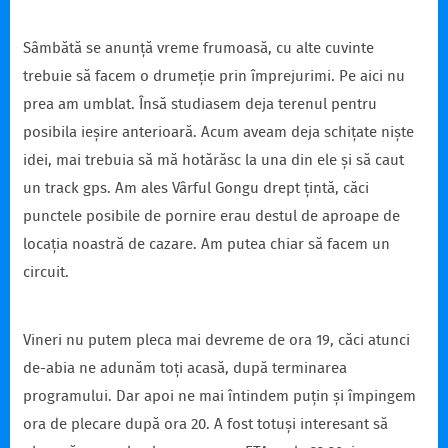
Sâmbătă se anunță vreme frumoasă, cu alte cuvinte
trebuie să facem o drumeție prin împrejurimi. Pe aici nu
prea am umblat. Însă studiasem deja terenul pentru
posibila ieșire anterioară. Acum aveam deja schițate niște
idei, mai trebuia să mă hotărăsc la una din ele și să caut
un track gps. Am ales Vârful Gongu drept țintă, căci
punctele posibile de pornire erau destul de aproape de
locația noastră de cazare. Am putea chiar să facem un
circuit.
Vineri nu putem pleca mai devreme de ora 19, căci atunci
de-abia ne adunăm toți acasă, după terminarea
programului. Dar apoi ne mai întindem puțin și împingem
ora de plecare după ora 20. A fost totuși interesant să