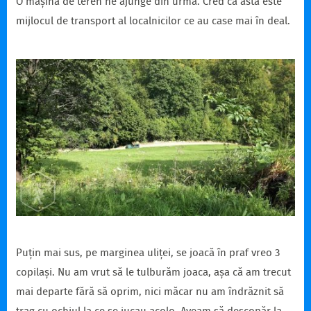
O mașină de teren ne ajunge din urmă. Cred că ăsta este
mijlocul de transport al localnicilor ce au case mai în deal.
Puțin mai sus, pe marginea uliței, se joacă în praf vreo 3
copilași. Nu am vrut să le tulburăm joaca, așa că am trecut
mai departe fără să oprim, nici măcar nu am îndrăznit să