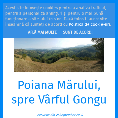
Acest site folosește cookies pentru a analiza traficul,
MENU
pentru a personaliza anunțuri și pentru o mai bună
funcționare a site-ului în sine. Dacă folosiți acest site
înseamnă că sunteți de acord cu
Politica de cookie-uri
.
AFLĂ MAI MULTE
SUNT DE ACORD!
Poiana Mărului,
spre Vârful Gongu
excursie din 19 September 2020