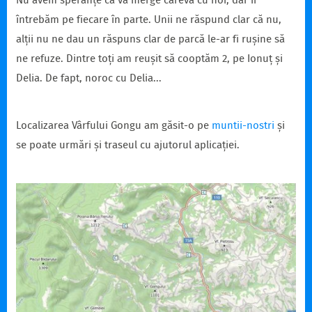
Nu avem speranțe că va merge careva cu noi, dar îi
întrebăm pe fiecare în parte. Unii ne răspund clar că nu,
alții nu ne dau un răspuns clar de parcă le-ar fi rușine să
ne refuze. Dintre toți am reușit să cooptăm 2, pe Ionuț și
Delia. De fapt, noroc cu Delia...
Localizarea Vârfului Gongu am găsit-o pe
muntii-nostri
și
se poate urmări și traseul cu ajutorul aplicației.