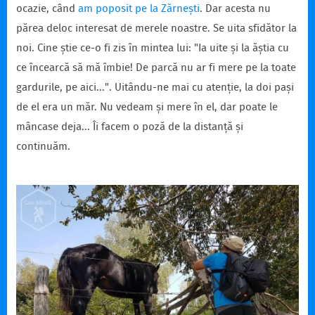
ocazie, când
am poposit pe la Zărnești
. Dar acesta nu
părea deloc interesat de merele noastre. Se uita sfidător la
noi. Cine știe ce-o fi zis în mintea lui: "Ia uite și la ăștia cu
ce încearcă să mă îmbie! De parcă nu ar fi mere pe la toate
gardurile, pe aici...". Uitându-ne mai cu atenție, la doi pași
de el era un măr. Nu vedeam și mere în el, dar poate le
mâncase deja... Îi facem o poză de la distanță și
continuăm.