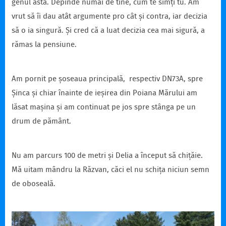
genul ăsta. Depinde numai de tine, cum te simți tu. Am
vrut să îi dau atât argumente pro cât și contra, iar decizia
să o ia singură. Și cred că a luat decizia cea mai sigură, a
rămas la pensiune.
Am pornit pe șoseaua principală, respectiv DN73A, spre
Șinca și chiar înainte de ieșirea din Poiana Mărului am
lăsat mașina și am continuat pe jos spre stânga pe un
drum de pământ.
Nu am parcurs 100 de metri și Delia a început să chițăie.
Mă uitam mândru la Răzvan, căci el nu schița niciun semn
de oboseală.