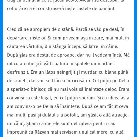
trag cu ochiul la ce se jucau acolo. Aveam să descopăr la
coborâre că ei construiseră niște castele de pământ.
Cred că ne apropiem de o stână. Parcă se văd pe deal, în
depărtare, niște oi. Și cum priveam așa în zare, mai mult în
căutarea vârfului, din stânga începu să latre un câine.
După glas era destul de aproape, dar nu-l vedeam încă. Mă
uit cu atenție și îi văd coafura în spatele unui arbust
desfrunzit. Era un lățos neîngrijit și murdar, cu blana plină
de scaieți, dar vocea îl făcea înfricoșător. Cel puțin pe Delia
a speriat-o binișor, că nu mai voia să înainteze deloc. Eram
convinși că este legat, eu cel puțin speram. Și cu ideea asta
am convins-o pe Delia să înainteze. După ce am făcut ceva
mai mulți pași și dulăul s-a potolit, am găsit o altă atracție,
un căluț. Știam că merele sunt delicatesă pentru cai.
Împreună cu Răzvan mai servisem unui cal mere, cu altă