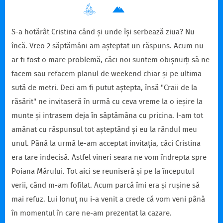
S-a hotărât Cristina când și unde își serbează ziua? Nu
încă. Vreo 2 săptămâni am așteptat un răspuns. Acum nu
ar fi fost o mare problemă, căci noi suntem obișnuiți să ne
facem sau refacem planul de weekend chiar și pe ultima
sută de metri. Deci am fi putut aștepta, însă "Craii de la
răsărit" ne invitaseră în urmă cu ceva vreme la o ieșire la
munte și intrasem deja în săptămâna cu pricina. I-am tot
amânat cu răspunsul tot așteptând și eu la rândul meu
unul. Până la urmă le-am acceptat invitația, căci Cristina
era tare indecisă. Astfel vineri seara ne vom îndrepta spre
Poiana Mărului. Tot aici se reuniseră și pe la începutul
verii, când m-am fofilat. Acum parcă îmi era și rușine să
mai refuz. Lui Ionuț nu i-a venit a crede că vom veni până
în momentul în care ne-am prezentat la cazare.