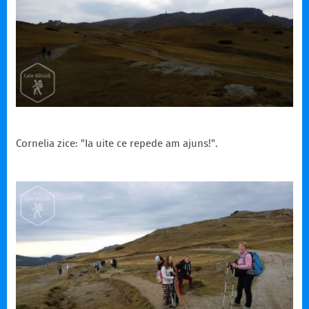
Cornelia zice: "Ia uite ce repede am ajuns!".