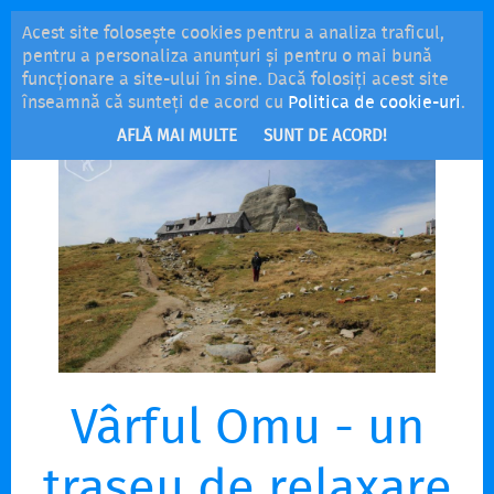
Acest site folosește cookies pentru a analiza traficul,
MENU
pentru a personaliza anunțuri și pentru o mai bună
funcționare a site-ului în sine. Dacă folosiți acest site
înseamnă că sunteți de acord cu
Politica de cookie-uri
.
AFLĂ MAI MULTE
SUNT DE ACORD!
Vârful Omu - un
traseu de relaxare