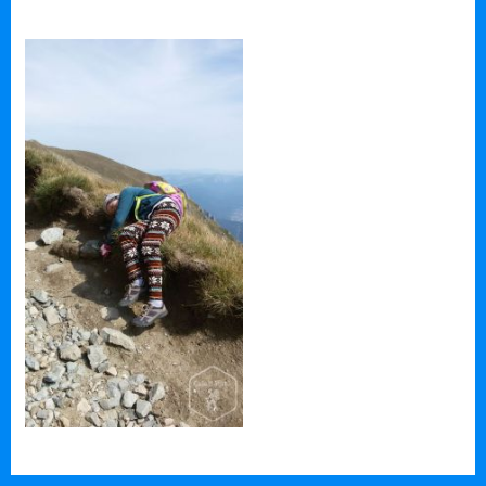
Aglomerație mare aici. De fapt, așa a fost de fiecare dată