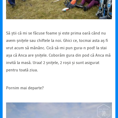
Să știi că mi se făcuse foame și este prima oară când nu
avem șnițele sau chiftele la noi. Ghici ce, tocmai asta aș fi
vrut acum să mănânc. Cică să-mi pun gura-n pod! Ia stai
așa că Anca are șnițele. Coborâm gura din pod că Anca mă
invită la masă. Uraa! 2 șnițele, 2 roșii și sunt asigurat
pentru toată ziua.
Pornim mai departe?