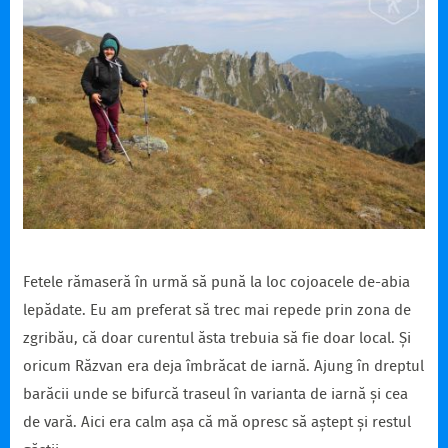
Fetele rămaseră în urmă să pună la loc cojoacele de-abia
lepădate. Eu am preferat să trec mai repede prin zona de
zgribău, că doar curentul ăsta trebuia să fie doar local. Și
oricum Răzvan era deja îmbrăcat de iarnă. Ajung în dreptul
barăcii unde se bifurcă traseul în varianta de iarnă și cea
de vară. Aici era calm așa că mă opresc să aștept și restul