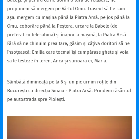
Bucegi. Și pentru că ne dorim o tură de relaxare, ne
propunem să mergem pe Vârful Omu. Traseul să fie cam
așa: mergem cu mașina până la Piatra Arsă, pe jos până la
Omu, coborâre până la Peștera, urcare la Babele (de
preferat cu telecabina) și înapoi la mașină, la Piatra Arsă.
Fără să ne chinuim prea tare, găsim și câțiva doritori să ne
însoțească: Emilia care tocmai își cumpărase ghete și voia
să le testeze în teren, Anca și surioara ei, Maria.
Sâmbătă dimineață pe la 6 și un pic urnim roțile din
București cu direcția Sinaia - Piatra Arsă. Prindem răsăritul
pe autostrada spre Ploiești.