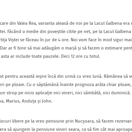
are din Valea Rea, varianta aleasă de noi pe la Lacul Galbena era m
iștei. Făcând o medie din poveștile citite pe net, pe la Lacul Galben
rtița Viștei se făceau în jur de 4 ore. Noi vom face în mod sigur mai
. Dar ar fi bine să mai adăugăm o marjă și să facem o estimare pen
 asta ar include toate pauzele. Deci 12 ore cu totul.
st pentru această ieșire încă din urmă cu vreo lună. Rămânea să 
 pe ploaie. Cu o săptămână înainte prognoza arăta chiar ploaie, 
n strop pe nicio aplicație nici vineri, nici sâmbătă, nici duminică.
ina, Marius, Anduța și John.
curi libere pe la vreo pensiune prin Nucșoara, să facem rezervar
 era să ajungem la pensiune vineri seara, ca să fim cât mai aproape