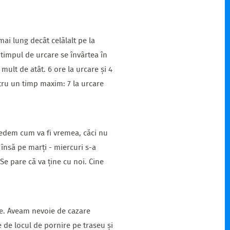
ai lung decât celălalt pe la
a timpul de urcare se învârtea în
 mult de atât. 6 ore la urcare și 4
tru un timp maxim: 7 la urcare
vedem cum va fi vremea, căci nu
însă pe marți - miercuri s-a
 Se pare că va ține cu noi. Cine
e. Aveam nevoie de cazare
 de locul de pornire pe traseu și