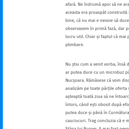
afară. Ne îndrumă apoi să ne ar
aceasta era proaspăt construită 
bine, că nu mai e nevoie să duce
observasem în primă fază, dar pe
lucru util. Chiar și faptul că ma
plimbare.
Nu știu cum a venit vorba, însă 
ar putea duce cu un microbuz pân
Nucșoara. Rămăsese că vom discu
analizăm pe toate părțile oferta
așteaptă toată ziua să ne întoarc
întors, când ești obosit după ef
putea duce și până în Curmătura 
cauciucuri. Trag concluzia că e