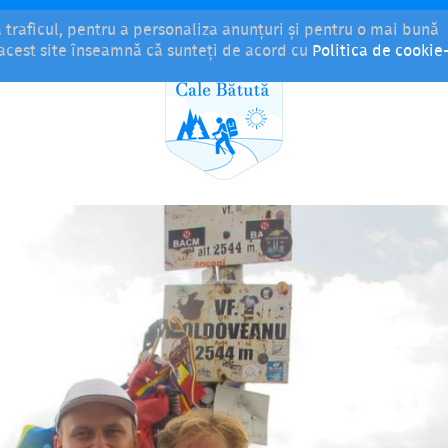
a traficul, pentru a personaliza anunțuri și pentru o mai bună
i acest site înseamnă că sunteți de acord cu
Politica de cookie-