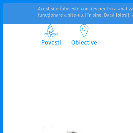
Acest site folosește cookies pentru a analiz
funcționare a site-ului în sine. Dacă folosiț
Povești
Obiective