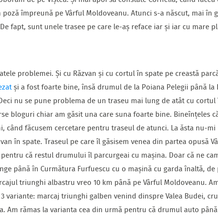
boram de pe Viștea. Și mai apoi să constate Cornelia, când făcea
em poză împreună pe Vârful Moldoveanu. Atunci s-a născut, mai în 
 De fapt, sunt unele trasee pe care le-aș reface iar și iar cu mare
ele problemei. Și cu Răzvan și cu cortul în spate pe creastă parcă 
ezat
și a fost foarte bine, însă drumul de la Poiana Pelegii până la
. Deci nu se pune problema de un traseu mai lung de atât cu cortul
verse bloguri chiar am găsit una care suna foarte bine. Bineînțeles c
i, când făcusem cercetare pentru traseul de atunci. La ăsta nu-mi 
n în spate. Traseul pe care îl găsisem venea din partea opusă Vârf
, pentru că restul drumului îl parcurgeai cu mașina. Doar că ne c
unge până în Curmătura Furfuescu cu o mașină cu garda înaltă, de pr
cajul triunghi albastru vreo 10 km până pe Vârful Moldoveanu. Am
 3 variante: marcaj triunghi galben venind dinspre Valea Budei, cru
Rea. Am rămas la varianta cea din urmă pentru că drumul auto până 