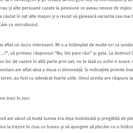
oie să îi convingem și pe ceilalți să mergem toți cu microbuzul și
au și alte persoane cazate la pensiune ce aveau nevoie de mijloc 
căutat în sat alte mașini și a reușit să găsească varianta cea mai
ecăm cu microbuzul.
i aflat un lucru interesant. Mi s-a întâmplat de multe ori ca sunâ
...?", să primesc răspunsul "Nu, îmi pare rău!" și gata. La domnul
 loc de cazare în altă parte prin sat, nu te lasă cu ochii-n soare
montani am aflat abia a doua zi dimineață. Și indicațiile primite îna
n teren, au fost cu adevărat foarte utile. Omul acesta are răspuns la
m trezi în zori.
d am văzut că toată lumea era deja mobilizată și pregătită de plec
s la trezire în ziua cu traseu și să ajungem să plecăm cu o întârzi