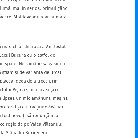
 o retrospectivă a evenimentelor
glumă, mai în serios, primul gând
 plăcere. Moldoveanu s-ar număra
nu e chiar distractiv. Am testat
 Lacul Bucura cu o astfel de
 în spate. Ne rămâne să găsim o
ă știam și de varianta de urcat
plăcea ideea de a trece prin
ului Viștea și mai avea și o
am lipsea un mic amănunt: mașina
eferat și cu tracțiune 4x4, iar
 fost nevoiți să renunțăm la
ce roșie de pe Valea Vâlsanului
la Stâna lui Burnei era