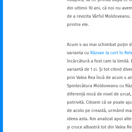
noaptea, să ne prindă după ce co
din ultimii 10 ani, că noi nu av
de a revizita Vârful Moldoveanu.
printre ele.
Acum s-au mai schimbat puțin dat
varianta cu
Răzvan la cort în Ret
încărcătură a fost cam la limită
variantă de 1 zi. Și tot citind di
prin Valea Rea încă de acum 4 an
Spintecătura Moldoveanu cu Răzva
diferență mică de nivel de urcat
potrivită. Citisem că se poate aj
de acolo pe creastă, urmând mar
ideea asta. Am analizat apoi alte
și cruce albastră tot din Valea 