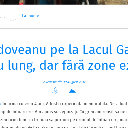
La munte
doveanu pe la Lacul G
u lung, dar fără zone 
excursie din 19 August 2017
u
în urmă cu vreo 4 ani. A fost o experiență memorabilă. Ne-a luat 
imp de întoarcere. Am ajuns sus epuizați. Cu greu am reușit să ne
ezmeticim bine că trebuia să pornim pe drumul de întoarcere, măc