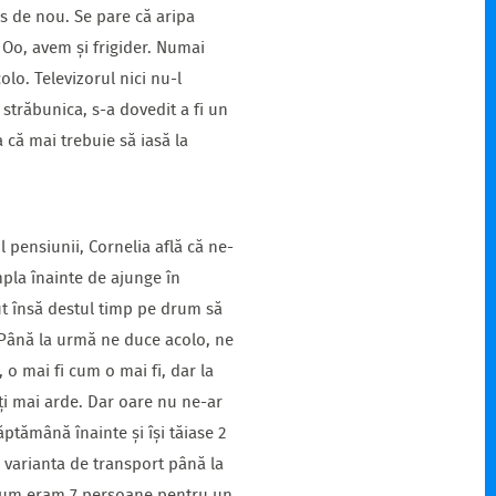
s de nou. Se pare că aripa
 Oo, avem și frigider. Numai
lo. Televizorul nici nu-l
străbunica, s-a dovedit a fi un
 că mai trebuie să iasă la
 pensiunii, Cornelia află că ne-
pla înainte de ajunge în
t însă destul timp pe drum să
. Până la urmă ne duce acolo, ne
o mai fi cum o mai fi, dar la
ți mai arde. Dar oare nu ne-ar
ptămână înainte și își tăiase 2
varianta de transport până la