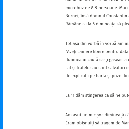
Stâna lui Burnei. A mai fost nev
microbuz de 8-9 persoane. Mai er
Burnei, însă domnul Constantin a 
Rămâne ca la 6 dimineața să pl
Tot așa din vorbă în vorbă am ma
"Aveți camere libere pentru data 
dumnealui caută să-ți găsească un
cât și fratele său sunt salvatori 
de explicații pe hartă și poze di
La 11 dăm stingerea ca să ne pute
Am avut un mic șoc dimineață cân
Eram obișnuiți să tragem de Mariu