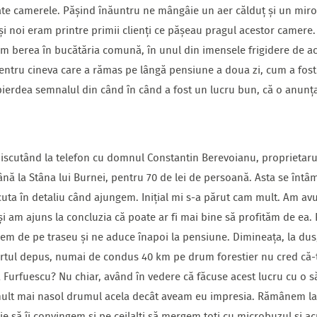
ate camerele. Pășind înăuntru ne mângâie un aer călduț și un miro
și noi eram printre primii clienți ce pășeau pragul acestor camere.
m berea în bucătăria comună, în unul din imensele frigidere de aco
ntru cineva care a rămas pe lângă pensiune a doua zi, cum a fost 
i pierdea semnalul din când în când a fost un lucru bun, că o anunța
discutând la telefon cu domnul Constantin Berevoianu, proprietarul
ă la Stâna lui Burnei, pentru 70 de lei de persoană. Asta se întâm
ta în detaliu când ajungem. Inițial mi s-a părut cam mult. Am avu
 și am ajuns la concluzia că poate ar fi mai bine să profităm de ea
em de pe traseu și ne aduce înapoi la pensiune. Dimineața, la dus, 
ortul depus, numai de condus 40 km pe drum forestier nu cred că-
Furfuescu? Nu chiar, având în vedere că făcuse acest lucru cu o să
 mult mai nasol drumul acela decât aveam eu impresia. Rămânem la 