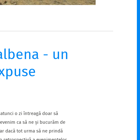
albena - un
expuse
atunci o zi întreagă doar să
 revenim ca să ne și bucurăm de
ar dacă tot urma să ne prindă