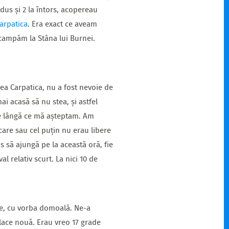
dus și 2 la întors, acopereau
arpatica
. Era exact ce aveam
 campăm la Stâna lui Burnei.
ea Carpatica, nu a fost nevoie de
i acasă să nu stea, și astfel
pe lângă ce mă așteptam. Am
care sau cel puțin nu erau libere
s să ajungă pe la această oră, fie
l relativ scurt. La nici 10 de
e, cu vorba domoală. Ne-a
place nouă. Erau vreo 17 grade