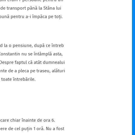
 acum eram 7 persoane pentru un
de transport până la Stâna lui
 bună pentru a-i împăca pe toți.
nd la o pensiune, după ce întreb
 Constantin nu se întâmplă asta,
. Despre faptul că atât dumnealui
inte de a pleca pe traseu, alături
 toate întrebările.
are chiar înainte de ora 6.
ere de cel puțin 1 oră. Nu a fost