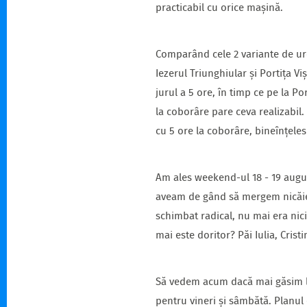
practicabil cu orice mașină.
Comparând cele 2 variante de urc
Iezerul Triunghiular și Portița V
jurul a 5 ore, în timp ce pe la Po
la coborâre pare ceva realizabil
cu 5 ore la coborâre, bineînțeles
Am ales weekend-ul 18 - 19 augu
aveam de gând să mergem nicăieri
schimbat radical, nu mai era niciu
mai este doritor? Păi Iulia, Crist
Să vedem acum dacă mai găsim lo
pentru vineri și sâmbătă. Planul