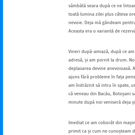
sâmbătă seara după ce ne întoarc
toată lumina zilei plus câteva or
nevoie. Deja mă gândeam pentru s
Aceasta era o variantă de rezerv
Vineri după-amiază, după ce am i
adresă, și am pornit la drum. No
deplasarea devine anevoioasă. A
ajuns fără probleme în fața pensi
am îndrăznit să intru în spate, u
că veneau din Bacău, Botoșani sau
minute după noi veniseră deja și 
Imediat ce am coborât din mași
primit ca și cum ne cunoșteam de