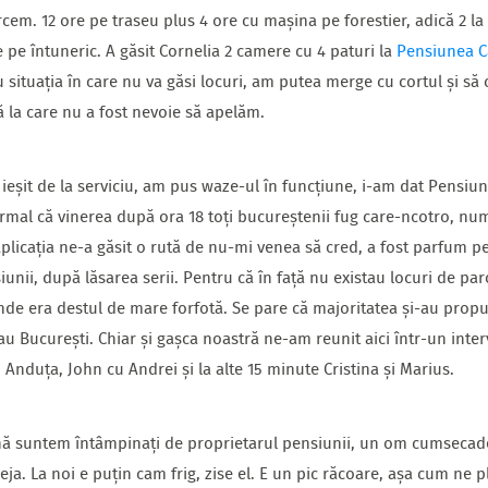
em. 12 ore pe traseu plus 4 ore cu mașina pe forestier, adică 2 la 
e pe întuneric. A găsit Cornelia 2 camere cu 4 paturi la
Pensiunea C
ituația în care nu va găsi locuri, am putea merge cu cortul și să
ă la care nu a fost nevoie să apelăm.
eșit de la serviciu, am pus waze-ul în funcțiune, i-am dat Pensiun
rmal că vinerea după ora 18 toți bucureștenii fug care-ncotro, numa
plicația ne-a găsit o rută de nu-mi venea să cred, a fost parfum 
unii, după lăsarea serii. Pentru că în față nu existau locuri de par
nde era destul de mare forfotă. Se pare că majoritatea și-au propu
 București. Chiar și gașca noastră ne-am reunit aici într-un interva
Anduța, John cu Andrei și la alte 15 minute Cristina și Marius.
nă suntem întâmpinați de proprietarul pensiunii, un om cumsecad
ja. La noi e puțin cam frig, zise el. E un pic răcoare, așa cum ne 