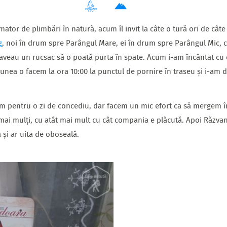
ator de plimbări în natură, acum îl invit la câte o tură ori de cât
g
, noi în drum spre Parângul Mare, ei în drum spre Parângul Mic, c
u aveau un rucsac să o poată purta în spate. Acum i-am încântat cu 
unea o facem la ora 10:00 la punctul de pornire în traseu și i-am 
m pentru o zi de concediu, dar facem un mic efort ca să mergem î
ai mulți, cu atât mai mult cu cât compania e plăcută. Apoi Răzvan
 și ar uita de oboseală.