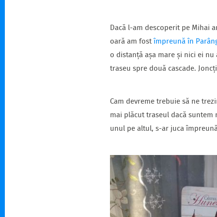
Dacă l-am descoperit pe Mihai am
oară am fost
împreună în Parân
o distanță așa mare și nici ei n
traseu spre două cascade. Joncți
Cam devreme trebuie să ne trezi
mai plăcut traseul dacă suntem m
unul pe altul, s-ar juca împreună