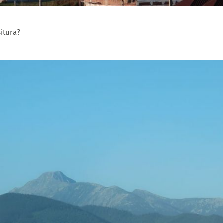
itura?