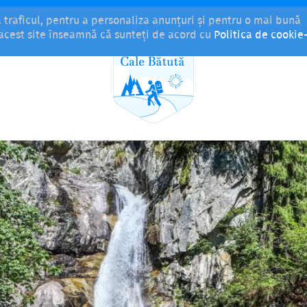
a traficul, pentru a personaliza anunțuri și pentru o mai bună
i acest site înseamnă că sunteți de acord cu
Politica de cookie-