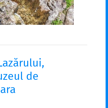
Lazărului,
uzeul de
ara