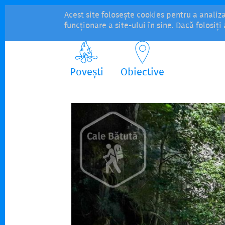
Acest site folosește cookies pentru a analiz
funcționare a site-ului în sine. Dacă folosiț
Povești
Obiective