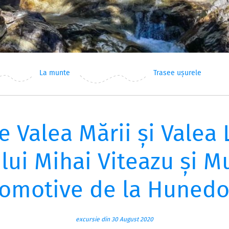
La munte
Trasee ușurele
 Valea Mării și Valea 
lui Mihai Viteazu și M
comotive de la Hunedo
excursie din 30 August 2020