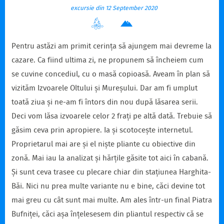
excursie din 12 September 2020
Pentru astăzi am primit cerința să ajungem mai devreme la
cazare. Ca fiind ultima zi, ne propunem să încheiem cum
se cuvine concediul, cu o masă copioasă. Aveam în plan să
vizităm Izvoarele Oltului și Mureșului. Dar am fi umplut
toată ziua și ne-am fi întors din nou după lăsarea serii.
Deci vom lăsa izvoarele celor 2 frați pe altă dată. Trebuie să
găsim ceva prin apropiere. Ia și scotocește internetul.
Proprietarul mai are și el niște pliante cu obiective din
zonă. Mai iau la analizat și hărțile găsite tot aici în cabană.
Și sunt ceva trasee cu plecare chiar din stațiunea Harghita-
Băi. Nici nu prea multe variante nu e bine, căci devine tot
mai greu cu cât sunt mai multe. Am ales într-un final Piatra
Bufniței, căci așa înțelesesem din pliantul respectiv că se