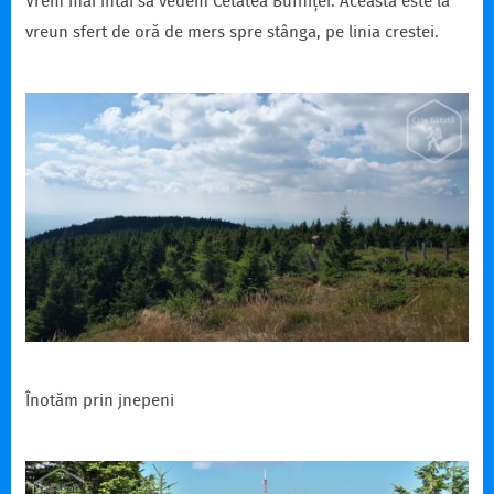
Vrem mai întâi să vedem Cetatea Bufniței. Aceasta este la
vreun sfert de oră de mers spre stânga, pe linia crestei.
Înotăm prin jnepeni