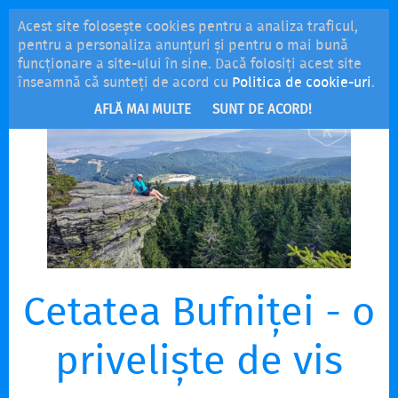
Acest site folosește cookies pentru a analiza traficul,
MENU
pentru a personaliza anunțuri și pentru o mai bună
funcționare a site-ului în sine. Dacă folosiți acest site
înseamnă că sunteți de acord cu
Politica de cookie-uri
.
AFLĂ MAI MULTE
SUNT DE ACORD!
Cetatea Bufniței - o
priveliște de vis