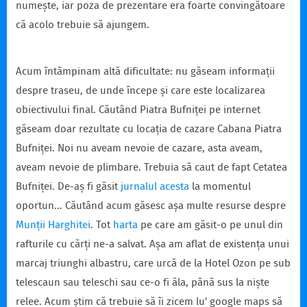
numește, iar poza de prezentare era foarte convingătoare
că acolo trebuie să ajungem.
Acum întâmpinam altă dificultate: nu găseam informații
despre traseu, de unde începe și care este localizarea
obiectivului final. Căutând Piatra Bufniței pe internet
găseam doar rezultate cu locația de cazare Cabana Piatra
Bufniței. Noi nu aveam nevoie de cazare, asta aveam,
aveam nevoie de plimbare. Trebuia să caut de fapt Cetatea
Bufniței. De-aș fi găsit
jurnalul acesta
la momentul
oportun... Căutând acum găsesc așa multe resurse despre
Munții Harghitei
. Tot
harta
pe care am găsit-o pe unul din
rafturile cu cărți ne-a salvat. Așa am aflat de existența unui
marcaj triunghi albastru, care urcă de la Hotel Ozon pe sub
telescaun sau teleschi sau ce-o fi ăla, până sus la niște
relee. Acum știm că trebuie să îi zicem lu' google maps să