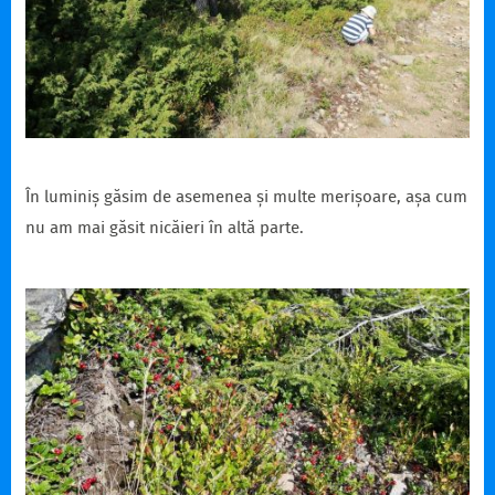
În luminiș găsim de asemenea și multe merișoare, așa cum
nu am mai găsit nicăieri în altă parte.