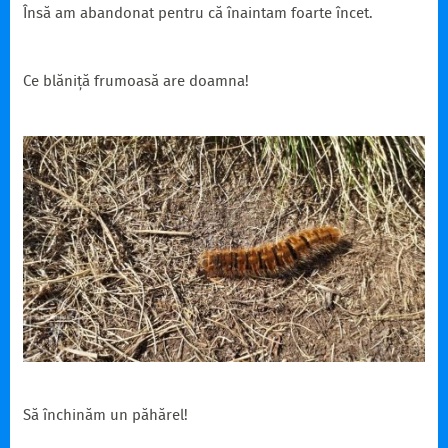
Însă am abandonat pentru că înaintam foarte încet.
Ce blăniță frumoasă are doamna!
Să închinăm un păhărel!