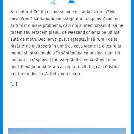
S-a hotărât Cristina când și unde își serbează ziua? Nu
încă. Vreo 2 săptămâni am așteptat un răspuns. Acum nu
ar fi fost o mare problemă, căci noi suntem obișnuiți să ne
facem sau refacem planul de weekend chiar și pe ultima
sută de metri. Deci am fi putut aștepta, însă "Craii de la
răsărit" ne invitaseră în urmă cu ceva vreme la o ieșire la
munte și intrasem deja în săptămâna cu pricina. I-am tot
amânat cu răspunsul tot așteptând și eu la rândul meu
unul. Până la urmă le-am acceptat invitația, căci Cristina
era tare indecisă. Astfel vineri seara…
[
...
]