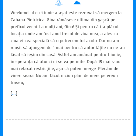
Weekend-ul cu 1 iunie atașat este rezervat să mergem la
Cabana Pietricica. Gina rămăsese ultima din gașcă pe
prefixul vechi. La mulți ani, Gina! Și pentru că i-a plăcut
locația unde am fost anul trecut de ziua mea, a ales ca
ziua ei cea specială să o petrecem tot acolo. Dar nu am
reușit să ajungem de 1 mai pentru că autoritățile nu ne-au
lăsat să ieșim din casă. Astfel am amânat pentru 1 iunie,
în speranța că atunci ni se va permite. După 15 mai s-au
mai relaxat restricțiile, așa că putem merge. Plecăm de
vineri seara. Nu am făcut niciun plan de mers pe vreun
traseu,…
[
...
]