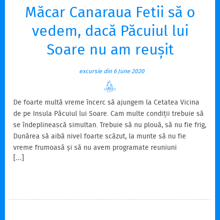
Măcar Canaraua Fetii să o
vedem, dacă Păcuiul lui
Soare nu am reușit
excursie din 6 June 2020
De foarte multă vreme încerc să ajungem la Cetatea Vicina
de pe Insula Păcuiul lui Soare. Cam multe condiții trebuie să
se îndeplinească simultan. Trebuie să nu plouă, să nu fie frig,
Dunărea să aibă nivel foarte scăzut, la munte să nu fie
vreme frumoasă și să nu avem programate reuniuni
[
...
]
familiale. Dunărea are în general nivelul scăzut toamna, iar
toamna ori e frumos la munte ori e frig de nu îți vine să ieși
din casă. Acum am prins o perioadă la îmbinarea primăverii
cu vara, în care nivelul Dunării nu este foarte ridicat.
Analizând istoricul, în general în perioada…