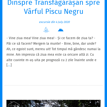
Dinspre Transfăgărășan spre
Vârful Piscu Negru
excursie din 4 July 2020
- Vine ziua mea! Vine ziua mea! - Și ce facem de ziua ta? -
Păi ce să facem? Mergem la munte! - Bine, bine, dar unde?
Ah, ce egoist sunt, mereu uit! Tot timpul mă gândesc numai la
mine. Am impresia că ziua mea este ca oricare altă zi. Cu
alte cuvinte m-aș uita pe prognoză cu 2 zile înainte unde e
[
...
]
vreme frumoasă, m-aș sui în mașină și aș pleca în direcția
respectivă. Însă nu toată lumea poate să facă așa. Deci
trebuie să alegem o locație și să sperăm că vom avea vreme
frumoasă acolo. Unde am putea merge să nu ne intersectăm
totuși la cazare și cu alte grupuri?!…