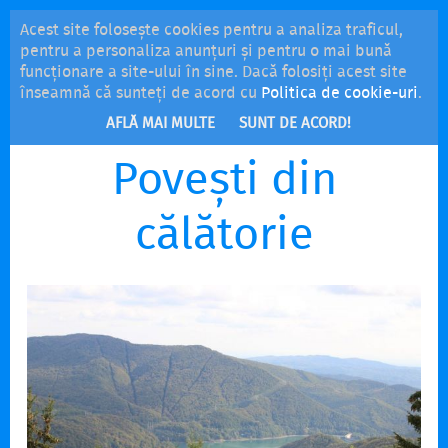
Acest site folosește cookies pentru a analiza traficul,
MENU
pentru a personaliza anunțuri și pentru o mai bună
funcționare a site-ului în sine. Dacă folosiți acest site
înseamnă că sunteți de acord cu
Politica de cookie-uri
.
AFLĂ MAI MULTE
SUNT DE ACORD!
Povești din
călătorie