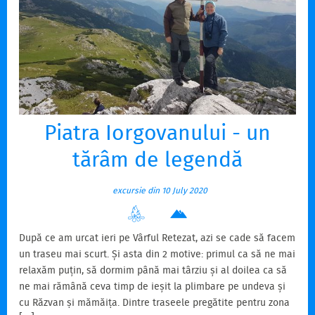
Piatra Iorgovanului - un
tărâm de legendă
excursie din 10 July 2020
După ce am urcat ieri pe Vârful Retezat, azi se cade să facem
un traseu mai scurt. Și asta din 2 motive: primul ca să ne mai
relaxăm puțin, să dormim până mai târziu și al doilea ca să
ne mai rămână ceva timp de ieșit la plimbare pe undeva și
cu Răzvan și mămăița. Dintre traseele pregătite pentru zona