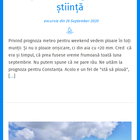
știință
excursie din 26 September 2020
Privind prognoza meteo pentru weekend vedem ploaie în toți
munții. Și nu o ploaie orișicare, ci din aia cu >20 mm. Cred că
era și timpul, că prea fusese vreme frumoasă toată luna
septembrie. Nu putem spune că ne pare rău. Ne uităm la
prognoza pentru Constanța. Acolo e un fel de "stă să plouă",
[
...
]
dar sunt totuși șanse mari să nu plouă deloc. Dar avem
oricum avem în plan să ajungem acolo weekend-ul următor.
Așa că poate ar fi bine să mai stăm și pe lângă casa omului,
că prea ne-au umblat roțile weekend de weekend de pe 15
mai încoace. Acum om sta noi pe lângă…