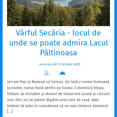
Vârful Secăria - locul de
unde se poate admira Lacul
Păltinoasa
excursie din 11 October 2020
Ieri am fost la Museum of Senses. Azi însă e vreme frumoasă
la munte, numai bună pentru un traseu. E duminică totuși,
trebuie să includem și drumul de întoarcere acasă la calculul
orar. Deci nu ne putem depărta prea tare de casă. Apoi
trebuie să luăm în considerare că ne vom întoarce duminică
[
...
]
seara, adică să nu uităm fluxul de mașini care se vor