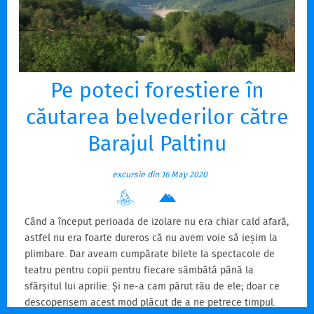
Pe poteci forestiere în
căutarea belvederilor către
Barajul Paltinu
excursie din 16 May 2020
Când a început perioada de izolare nu era chiar cald afară,
astfel nu era foarte dureros că nu avem voie să ieșim la
plimbare. Dar aveam cumpărate bilete la spectacole de
teatru pentru copii pentru fiecare sâmbătă până la
sfârșitul lui aprilie. Și ne-a cam părut rău de ele; doar ce
descoperisem acest mod plăcut de a ne petrece timpul.