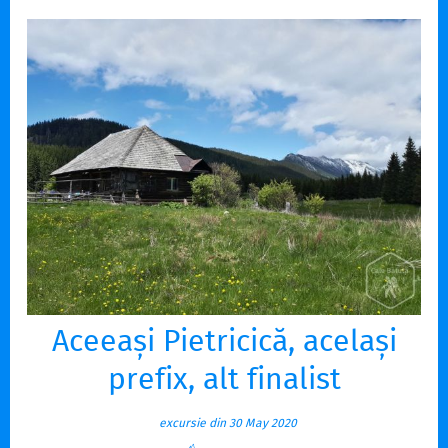
Aceeași Pietricică, același
prefix, alt finalist
excursie din 30 May 2020