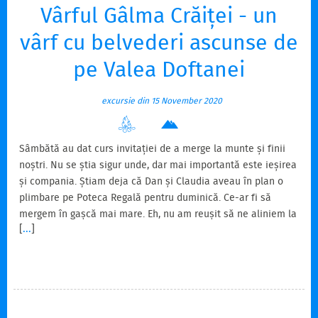
Vârful Gâlma Crăiței - un
vârf cu belvederi ascunse de
pe Valea Doftanei
excursie din 15 November 2020
Sâmbătă au dat curs invitației de a merge la munte și finii
noștri. Nu se știa sigur unde, dar mai importantă este ieșirea
și compania. Știam deja că Dan și Claudia aveau în plan o
plimbare pe Poteca Regală pentru duminică. Ce-ar fi să
mergem în gașcă mai mare. Eh, nu am reușit să ne aliniem la
[
...
]
program, ei urmau a pleca dimineață, noi aveam în plan să
mergem după prânz. Rămânem doar noi 6: 4 mari și 2 mici.
Dar n-aș mai merge pe Valea Prahovei. Să încercăm o altă
variantă pe Valea Doftanei. Săptămâna trecută am fost în
plimbare până pe Vârful Corneanu,…