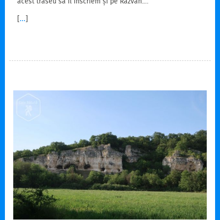
acest traseu să îl înscriem și pe Răzvan.…
[
...
]