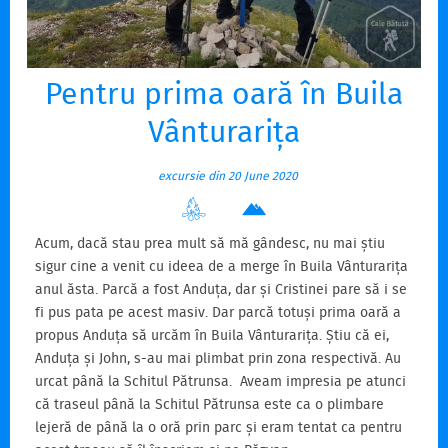
Pentru prima oară în Buila
Vânturarița
excursie din 20 June 2020
Acum, dacă stau prea mult să mă gândesc, nu mai știu
sigur cine a venit cu ideea de a merge în Buila Vânturarița
anul ăsta. Parcă a fost Anduța, dar și Cristinei pare să i se
fi pus pata pe acest masiv. Dar parcă totuși prima oară a
propus Anduța să urcăm în Buila Vânturarița. Știu că ei,
Anduța și John, s-au mai plimbat prin zona respectivă. Au
urcat până la Schitul Pătrunsa. Aveam impresia pe atunci
că traseul până la Schitul Pătrunsa este ca o plimbare
lejeră de până la o oră prin parc și eram tentat ca pentru