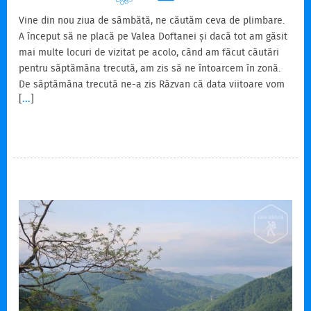
Vine din nou ziua de sâmbătă, ne căutăm ceva de plimbare.
A început să ne placă pe Valea Doftanei și dacă tot am găsit
mai multe locuri de vizitat pe acolo, când am făcut căutări
pentru săptămâna trecută, am zis să ne întoarcem în zonă.
De săptămâna trecută ne-a zis Răzvan că data viitoare vom
[
...
]
urca pe Vârful Cucuiatu și la coborâre vom continua acolo
unde ar fi vrut el prima oară, spre pădure. Și am mai strâns
câteva locuri de văzut. Dintre toate am ales Crucea Regelui
Carol I. Așa că ne îndreptăm spre Melicești. Am putea ajunge
cu mașina până la cruce,…