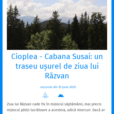
Cioplea - Cabana Susai: un
traseu ușurel de ziua lui
Răzvan
excursie din 10 June 2020
Ziua lui Răzvan cade fix în mijlocul săptămânii, mai precis
mijlocul părții lucrătoare a acesteia, adică miercuri. Dacă ar