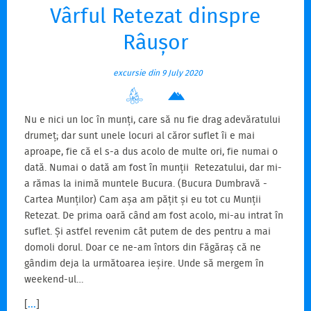
Vârful Retezat dinspre
Râușor
excursie din 9 July 2020
Nu e nici un loc în munți, care să nu fie drag adevăratului
drumeț; dar sunt unele locuri al căror suflet îi e mai
aproape, fie că el s-a dus acolo de multe ori, fie numai o
dată. Numai o dată am fost în munții Retezatului, dar mi-
a rămas la inimă muntele Bucura. (Bucura Dumbravă -
Cartea Munților) Cam așa am pățit și eu tot cu Munții
Retezat. De prima oară când am fost acolo, mi-au intrat în
suflet. Și astfel revenim cât putem de des pentru a mai
domoli dorul. Doar ce ne-am întors din Făgăraș că ne
gândim deja la următoarea ieșire. Unde să mergem în
weekend-ul…
[
...
]