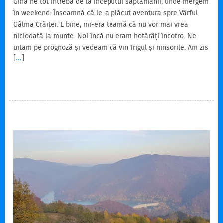
Gina ne tot întreba de la începutul săptămânii, unde mergem
în weekend. Înseamnă că le-a plăcut aventura spre Vârful
Gâlma Crăiței. E bine, mi-era teamă că nu vor mai vrea
niciodată la munte. Noi încă nu eram hotărâți încotro. Ne
uitam pe prognoză și vedeam că vin frigul și ninsorile. Am zis
[
...
]
să mai așteptăm să se hotărască vremea ce vrea să facă și
vom vedea mai spre sfârșitul săptămânii. Gina era
nerăbdătoare și ne întreba în fiecare zi dacă mergem la
munte, unde mergem. Sâmbătă era certitudine că ningea în
toți munții, astfel ne mai rămânea…