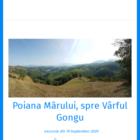
întoarce spre București. Deci unde am putea ieși în condițiile
date?! Valea Doftanei să fie! Ia să vedem ce mai găsim
interesant prin zonă! Site-ul dedicat Văii Doftanei vorbește
printre altele, despre un vârf, Vârful…
Poiana Mărului, spre Vârful
Gongu
excursie din 19 September 2020