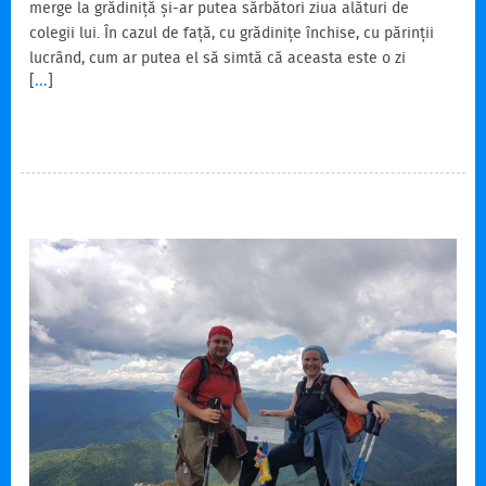
merge la grădiniță și-ar putea sărbători ziua alături de
colegii lui. În cazul de față, cu grădinițe închise, cu părinții
lucrând, cum ar putea el să simtă că aceasta este o zi
[
...
]
specială? Tati o fi el acasă, dar este doar fizic, că mintea și
atenția îi sunt la serviciu. Ce-ar fi să ne luăm amândoi o zi
liberă și să o petrecem în întregime alături de Răzvan! Gata,
s-a hotărât! Așa facem! Dacă e vreme frumoasă, plecăm
dimineață…