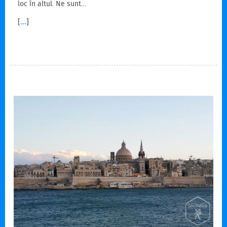
loc în altul. Ne sunt…
[
...
]