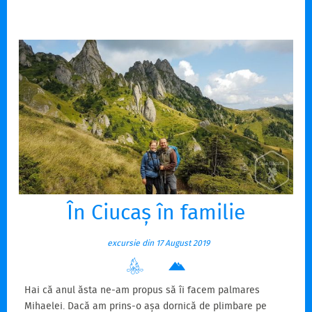
gândesc și la un traseu accesibil…
În Ciucaș în familie
excursie din 17 August 2019
Hai că anul ăsta ne-am propus să îi facem palmares
Mihaelei. Dacă am prins-o așa dornică de plimbare pe