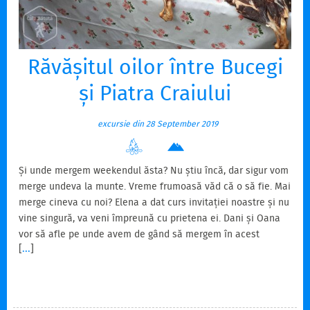
Răvășitul oilor între Bucegi
și Piatra Craiului
excursie din 28 September 2019
Și unde mergem weekendul ăsta? Nu știu încă, dar sigur vom
merge undeva la munte. Vreme frumoasă văd că o să fie. Mai
merge cineva cu noi? Elena a dat curs invitației noastre și nu
vine singură, va veni împreună cu prietena ei. Dani și Oana
vor să afle pe unde avem de gând să mergem în acest
[
...
]
weekend că li s-a făcut și lor dor de munte. Se mai alătură
găștii și Violeta cu Flavius. Pentru nimeni nu are importanță
unde mergem, ci doar la munte să fie. Așa că în cârca mea
cade această grea sarcină, să aleg locația. Trebuie să mă