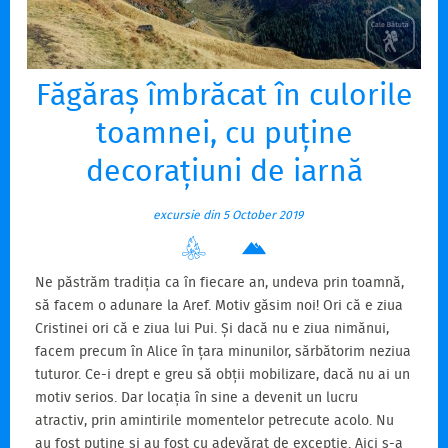
Făgăraș îmbrăcat în culorile
toamnei, cu puține
decorațiuni de iarnă
excursie din 5 October 2019
Ne păstrăm tradiția ca în fiecare an, undeva prin toamnă,
să facem o adunare la Aref. Motiv găsim noi! Ori că e ziua
Cristinei ori că e ziua lui Pui. Și dacă nu e ziua nimănui,
facem precum în Alice în țara minunilor, sărbătorim neziua
tuturor. Ce-i drept e greu să obții mobilizare, dacă nu ai un
motiv serios. Dar locația în sine a devenit un lucru
atractiv, prin amintirile momentelor petrecute acolo. Nu
au fost puține și au fost cu adevărat de excepție. Aici s-a