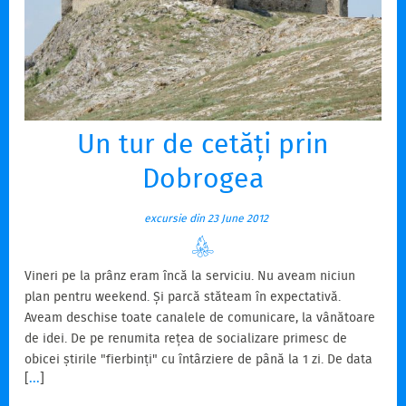
Un tur de cetăți prin
Dobrogea
excursie din 23 June 2012
Vineri pe la prânz eram încă la serviciu. Nu aveam niciun
plan pentru weekend. Și parcă stăteam în expectativă.
Aveam deschise toate canalele de comunicare, la vânătoare
de idei. De pe renumita rețea de socializare primesc de
obicei știrile "fierbinți" cu întârziere de până la 1 zi. De data
[
...
]
asta am prins-o din zbor. Răzvan avea să fie în drum spre
mare peste doar câteva ore. Ce facem? Mergem și noi?