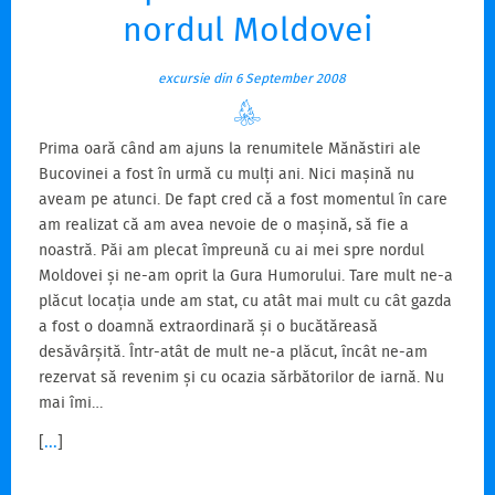
nordul Moldovei
excursie din 6 September 2008
Prima oară când am ajuns la renumitele Mănăstiri ale
Bucovinei a fost în urmă cu mulți ani. Nici mașină nu
aveam pe atunci. De fapt cred că a fost momentul în care
am realizat că am avea nevoie de o mașină, să fie a
noastră. Păi am plecat împreună cu ai mei spre nordul
Moldovei și ne-am oprit la Gura Humorului. Tare mult ne-a
plăcut locația unde am stat, cu atât mai mult cu cât gazda
a fost o doamnă extraordinară și o bucătăreasă
desăvârșită. Într-atât de mult ne-a plăcut, încât ne-am
rezervat să revenim și cu ocazia sărbătorilor de iarnă. Nu
mai îmi…
[
...
]