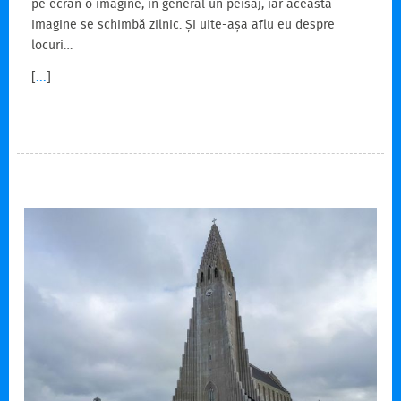
pe ecran o imagine, în general un peisaj, iar această
imagine se schimbă zilnic. Și uite-așa aflu eu despre
locuri…
[
...
]