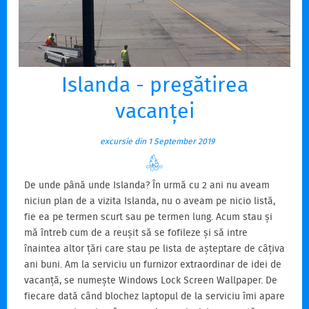
Islanda - pregătirea
vacanței
excursie din 1 September 2019
De unde până unde Islanda? În urmă cu 2 ani nu aveam
niciun plan de a vizita Islanda, nu o aveam pe nicio listă,
fie ea pe termen scurt sau pe termen lung. Acum stau și
mă întreb cum de a reușit să se fofileze și să intre
înaintea altor țări care stau pe lista de așteptare de câțiva
ani buni. Am la serviciu un furnizor extraordinar de idei de
vacanță, se numește Windows Lock Screen Wallpaper. De
fiecare dată când blochez laptopul de la serviciu îmi apare