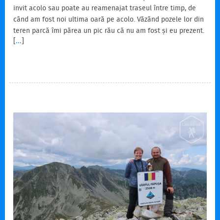
invit acolo sau poate au reamenajat traseul între timp, de
când am fost noi ultima oară pe acolo. Văzând pozele lor din
teren parcă îmi părea un pic rău că nu am fost și eu prezent.
[
...
]
Ce-ar fi să îi invit și eu la munte!? Dar unde să mergem, să
nu fie foarte dificil traseul, ca să îi antrenăm și pe ei la
drum? Se anunță un weekend cu o vreme superbă. Păi când
văd prognoze din astea mă gândesc numai la creste. Oare
Bucegi ar fi o idee…