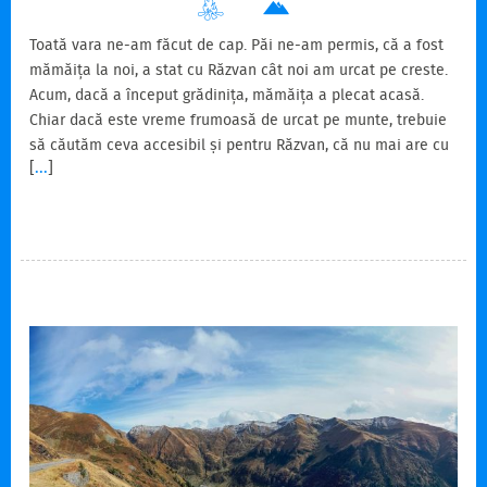
Toată vara ne-am făcut de cap. Păi ne-am permis, că a fost
mămăița la noi, a stat cu Răzvan cât noi am urcat pe creste.
Acum, dacă a început grădinița, mămăița a plecat acasă.
Chiar dacă este vreme frumoasă de urcat pe munte, trebuie
să căutăm ceva accesibil și pentru Răzvan, că nu mai are cu
[
...
]
cine rămâne pe la poale. Să încercăm un traseu pe creasta
Munților Baiului, că n-ar trebui să fie deloc greu nici pentru
Răzvan. Ca să fie și mai ușor vom urca cu telegondola din
Azuga. Cine mai merge cu noi? Ia uite, este Emi disponibilă.
Surorile astea sunt ocupate…