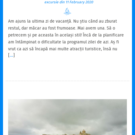
excursie din 11 February 2020
Am ajuns la ultima zi de vacanță. Nu știu când au zburat
restul, dar măcar au fost frumoase. Mai avem una. Să o
petrecem și pe aceasta în același stil! Încă de la planificare
am întâmpinat o dificultate la programul zilei de azi. Aș fi
vrut ca azi să încapă mai multe atracții turistice, însă nu
[
...
]
voiau și pace. Și asta numai din cauza programului de
funcționare a autobuzelor. Nici nu aș fi tăiat nimic de pe
listă. Am lăsat-o la final pentru ca ideea salvatoare să aibă
suficient timp să apară. Nu și-a făcut apariția. Grota Albastră
trebuia să o vedem pentru că…