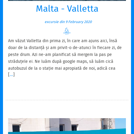
Malta - Valletta
excursie din 9 February 2020
Am văzut Valletta din prima zi, în care am ajuns aici, însă
doar de la distanță și am privit-o de-atunci în fiecare zi, de
peste drum. Azi ne-am planificat să mergem la pas pe
străduțele ei. Ne luăm după google maps, să luăm cică
autobuzul de la o stație mai apropiată de noi, adică cea
[
...
]
dinainte de capăt. Părea o idee bună la prima vedere. Se
apropie primul autobuz, îl las pe Răzvan la înaintare să îi
facă cu mâna, că tare îi plăcea modalitatea asta de a opri
autobuzele. Nu semnalizează să oprească în stație, îi fac și
eu semn, nimic, trece în viteză mai…