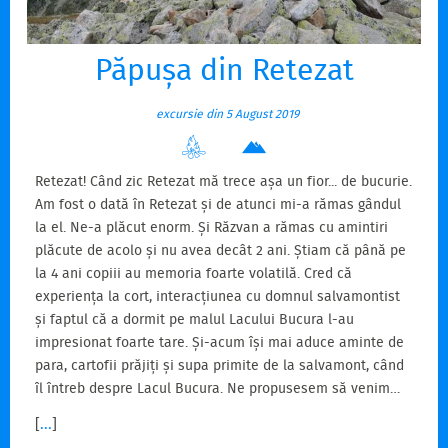
Păpușa din Retezat
excursie din 5 August 2019
Retezat! Când zic Retezat mă trece așa un fior... de bucurie.
Am fost o dată în Retezat și de atunci mi-a rămas gândul
la el. Ne-a plăcut enorm. Și Răzvan a rămas cu amintiri
plăcute de acolo și nu avea decât 2 ani. Știam că până pe
la 4 ani copiii au memoria foarte volatilă. Cred că
experiența la cort, interacțiunea cu domnul salvamontist
și faptul că a dormit pe malul Lacului Bucura l-au
impresionat foarte tare. Și-acum își mai aduce aminte de
para, cartofii prăjiți și supa primite de la salvamont, când
îl întreb despre Lacul Bucura. Ne propusesem să venim…
[
...
]