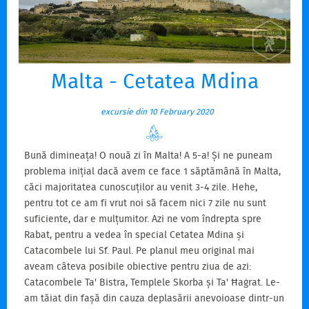
Malta - Cetatea Mdina
excursie din 10 February 2020
Bună dimineața! O nouă zi în Malta! A 5-a! Și ne puneam
problema inițial dacă avem ce face 1 săptămână în Malta,
căci majoritatea cunoscuților au venit 3-4 zile. Hehe,
pentru tot ce am fi vrut noi să facem nici 7 zile nu sunt
suficiente, dar e mulțumitor. Azi ne vom îndrepta spre
Rabat, pentru a vedea în special Cetatea Mdina și
Catacombele lui Sf. Paul. Pe planul meu original mai
aveam câteva posibile obiective pentru ziua de azi:
Catacombele Ta' Bistra, Templele Skorba și Ta' Ħaġrat. Le-
am tăiat din fașă din cauza deplasării anevoioase dintr-un