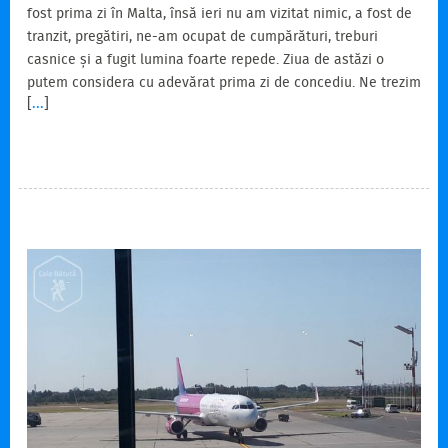
fost prima zi în Malta, însă ieri nu am vizitat nimic, a fost de
tranzit, pregătiri, ne-am ocupat de cumpărături, treburi
casnice și a fugit lumina foarte repede. Ziua de astăzi o
putem considera cu adevărat prima zi de concediu. Ne trezim
[
...
]
și ne mișcăm mai alene. Azi avem un singur obiectiv: Satul
lui Popeye. Și nu trebuie să ajungem nici prea devreme, le
dăm răgaz personajelor să se dezmorțească și să se pună în
mișcare. Mai întâi trecem să cumpărăm cardurile de
discount, ca să le și folosim la…