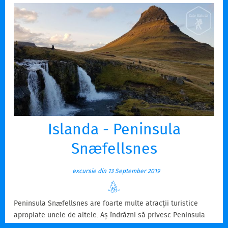
Islanda - Peninsula
Snæfellsnes
excursie din 13 September 2019
Peninsula Snæfellsnes are foarte multe atracții turistice
apropiate unele de altele. Aș îndrăzni să privesc Peninsula
Snæfellsnes precum ar fi întreaga Islandă concentrată,