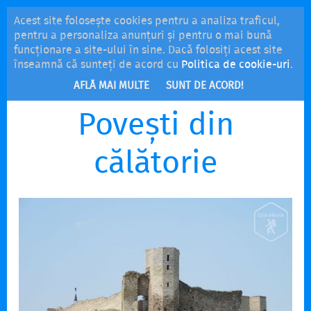
Acest site folosește cookies pentru a analiza traficul,
MENU
pentru a personaliza anunțuri și pentru o mai bună
funcționare a site-ului în sine. Dacă folosiți acest site
înseamnă că sunteți de acord cu
Politica de cookie-uri
.
AFLĂ MAI MULTE
SUNT DE ACORD!
Povești din
călătorie