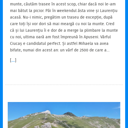
munte, căutăm trasee în acest scop, chiar dacă noi le-am
mai bătut la picior. Păi în weekendul ăsta vine și Laurențiu
acasă. Nu-i nimic, pregătim un traseu de excepție, după
care toți își vor dori să mai meargă cu noi la munte. Cred
că și lui Laurențiu îi e dor de a merge la plimbare la munte
cu noi, ultima oară am fost împreună în Apuseni. Vârful
Ciucaș e candidatul perfect. Și astfel Mihaela va avea
bifate, numai din acest an: un vârf de 2500 de care a…
[
...
]