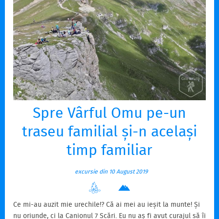
Spre Vârful Omu pe-un
traseu familial și-n același
timp familiar
excursie din 10 August 2019
Ce mi-au auzit mie urechile!? Că ai mei au ieșit la munte! Și
nu oriunde, ci la Canionul 7 Scări. Eu nu aș fi avut curajul să îi