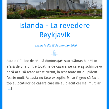
Islanda - La revedere
Reykjavík
excursie din 15 September 2019
Asta o fi în loc de "Bună dimineața!" sau "Rămas bun!"? În
afară de una dintre locațiile de cazare, pe care aș schimba-o
dacă ar fi să refac acest circuit, în rest toate mi-au plăcut
foarte mult. Aceasta nu face excepție. Mi-ar fi greu să fac un
top al locațiilor de cazare care mi-au plăcut cel mai mult, ar
[
...
]
trebui să aplic un barem de departajare foarte exigent,
pentru că cel puțin 3 dintrele le-aș plasa pe primul loc,
alături de aceasta. Astăzi, în drum spre aeroport, vom vizita
Reykjavíkul. Nu am găsit prea multe lucruri cu adevărat